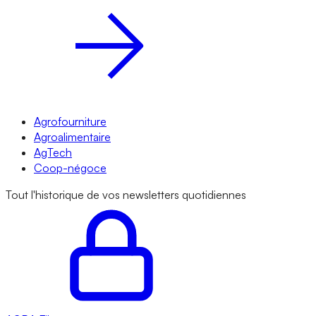
Agrofourniture
Agroalimentaire
AgTech
Coop-négoce
Tout l'historique de vos newsletters quotidiennes