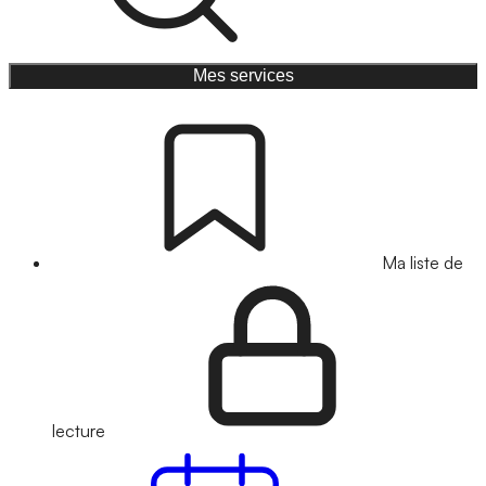
Mes services
Ma liste de
lecture