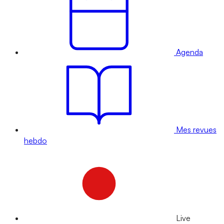
Agenda
Mes revues
hebdo
Live