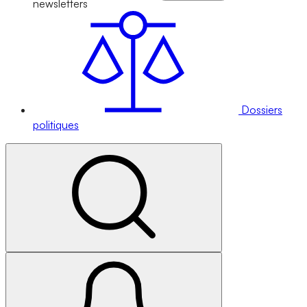
newsletters
Dossiers
politiques