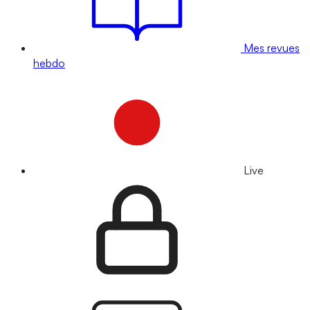
Mes revues
hebdo
Live