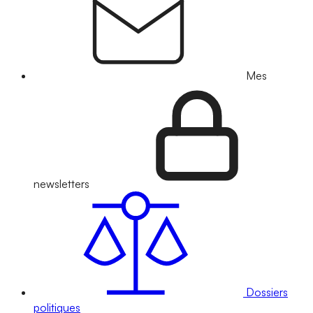
Mes
newsletters
Dossiers
politiques