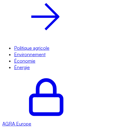
Politique agricole
Environnement
Économie
Énergie
AGRA
Europe