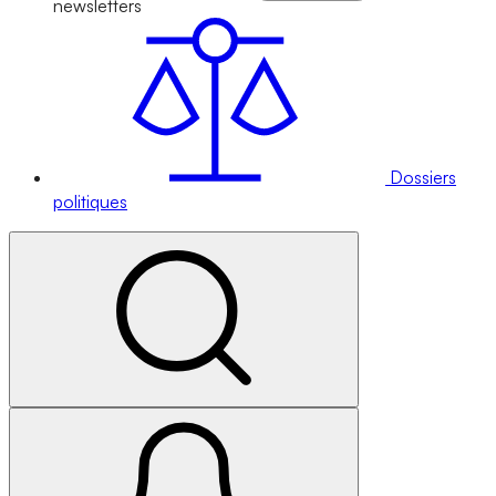
newsletters
Dossiers
politiques