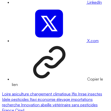
LinkedIn
X.com
Copier le
lien
Loire
apiculture
changement climatique
Ifip
Inrae
insectes
Idele
pesticides
Itavi
économie
élevage
importations
recherche
Innovation
abeille
vétérinaire
sans pesticides
France
Cirad