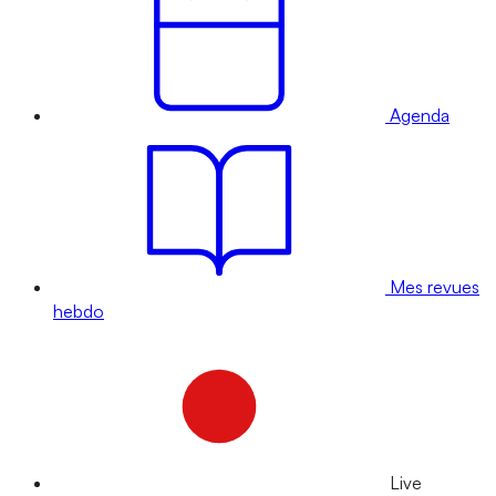
Agenda
Mes revues
hebdo
Live