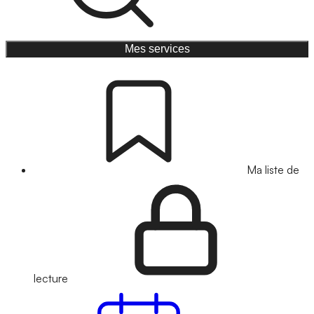
Mes services
Ma liste de
lecture