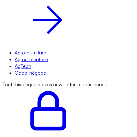
Agrofourniture
Agroalimentaire
AgTech
Coop-négoce
Tout l'historique de vos newsletters quotidiennes