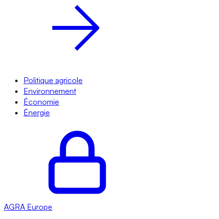
Politique agricole
Environnement
Économie
Énergie
AGRA
Europe