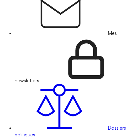
Mes
newsletters
Dossiers
politiques