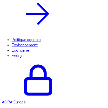
Politique agricole
Environnement
Économie
Énergie
AGRA
Europe