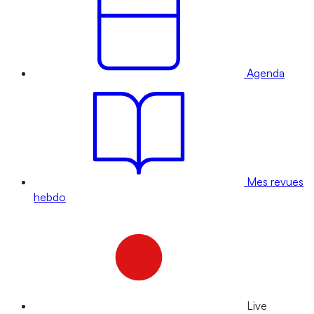
Agenda
Mes revues
hebdo
Live