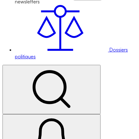
newsletters
Dossiers
politiques