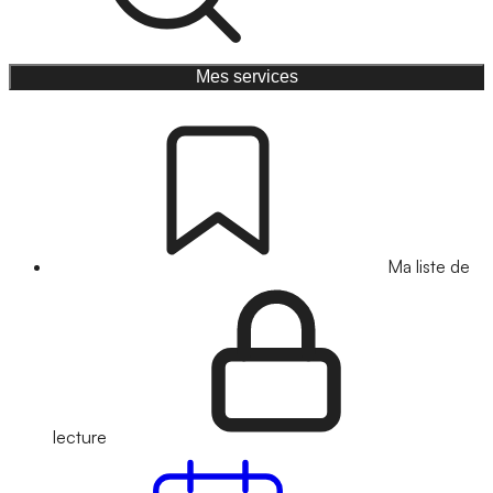
Mes services
Ma liste de
lecture