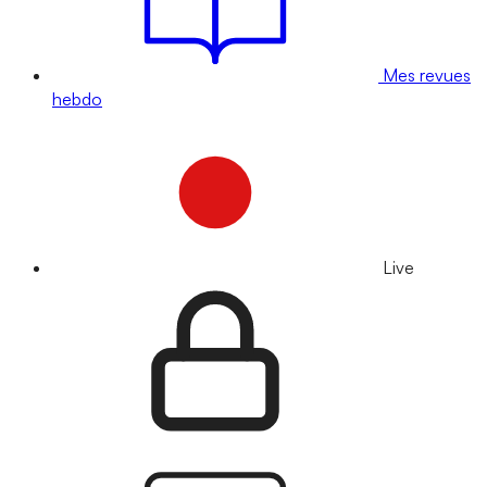
Mes revues
hebdo
Live