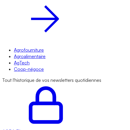
Agrofourniture
Agroalimentaire
AgTech
Coop-négoce
Tout l'historique de vos newsletters quotidiennes