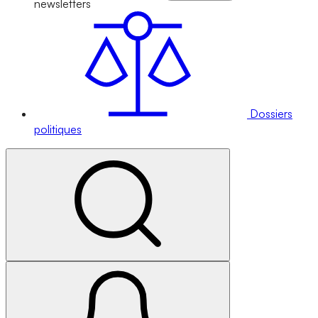
newsletters
Dossiers
politiques