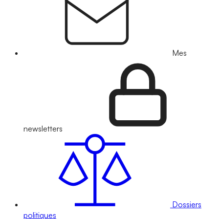
Mes
newsletters
Dossiers
politiques