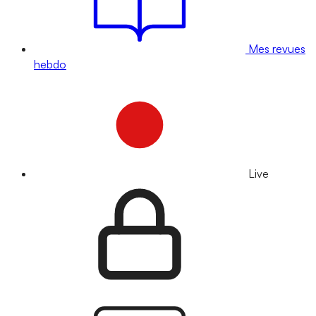
Mes revues
hebdo
Live