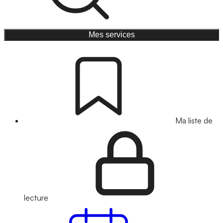
Mes services
Ma liste de
lecture