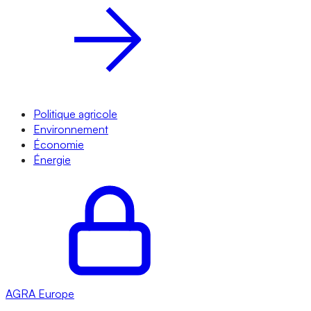
Politique agricole
Environnement
Économie
Énergie
AGRA
Europe