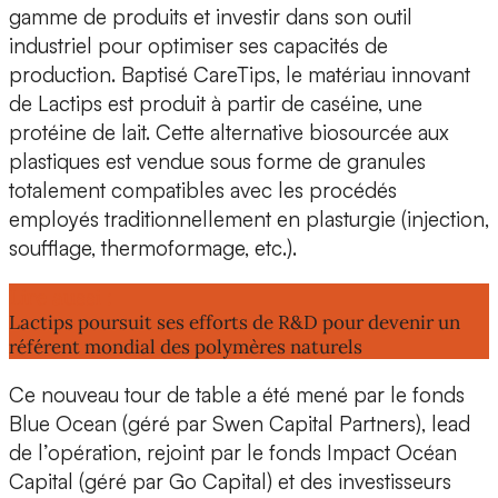
gamme de produits et investir dans son outil
industriel pour optimiser ses capacités de
production. Baptisé
CareTips
, le matériau innovant
de Lactips est produit
à partir de caséine,
une
protéine de lait. Cette
alternative biosourcée aux
plastiques
est vendue sous forme de granules
totalement compatibles avec les procédés
employés traditionnellement en plasturgie (injection,
soufflage, thermoformage, etc.).
Lire aussi :
Lactips poursuit ses efforts de R&D pour devenir un
référent mondial des polymères naturels
Ce nouveau tour de table a été mené par le fonds
Blue Ocean (géré par Swen Capital Partners)
, lead
de l’opération, rejoint par le fonds Impact
Océan
Capital (géré par Go Capital)
et des investisseurs