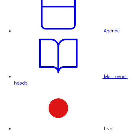
Agenda
Mes revues
hebdo
Live