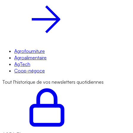
Agrofourniture
Agroalimentaire
AgTech
Coop-négoce
Tout l'historique de vos newsletters quotidiennes