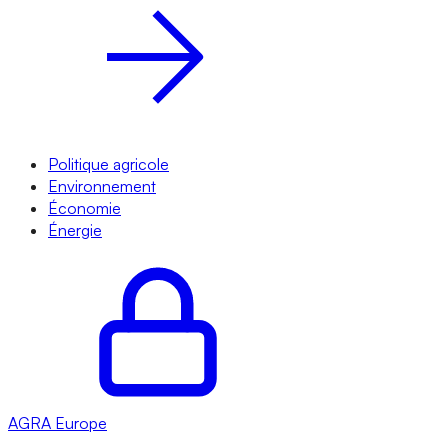
Politique agricole
Environnement
Économie
Énergie
AGRA
Europe