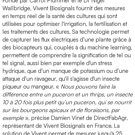
Fondé par
Carrol Plummer
et le
Dr Nigel
Wallbridge
, Vivent Biosignals fournit des
mesures
en temps réel de la santé des cultures
qui sont
utilisées pour optimiser l'irrigation, la fertilisation et
les traitements des cultures. Sa technologie permet
de capturer les flux électriques d’une plante grâce à
des
biocapteurs
qui, couplés à du machine learning,
permettent de comprendre la signification de tel ou
tel signal, aussi bien par exemple d'un
stress
hydrique
, que d’un
manque de potassium
ou d’une
attaque d’un ravageur
, qu'il s'agisse d'un insecte
piqueur ou mangeur. «
Nous pouvons faire la
différence entre un puceron et un thrips, un insecte
10 à 20 fois plus petit qu’un puceron, qui se nourrit
sur les bourgeons apicaux et de floraisons, par
exemple
», précise
Damien Vinet
de DirectFabAgr,
représentant de Vivent Biosignals en France. La
solution de Vivent permet de mesurer jusqu'à 25