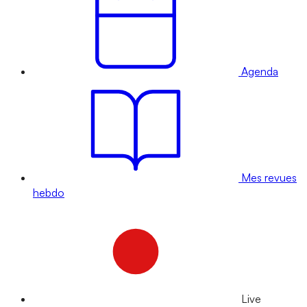
Agenda
Mes revues
hebdo
Live