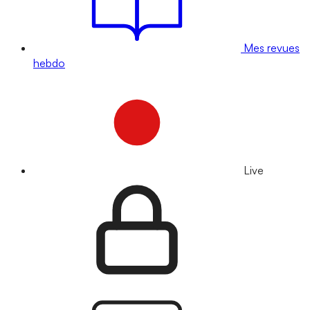
Mes revues
hebdo
Live