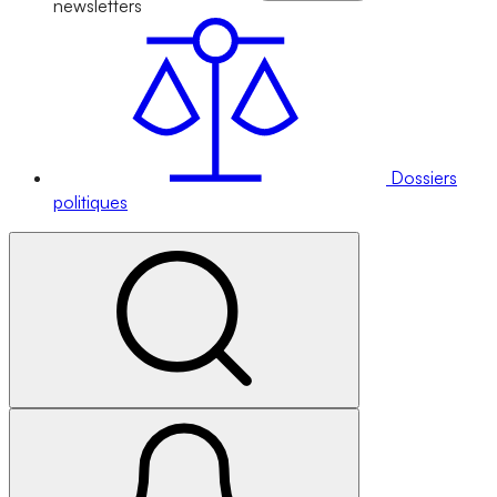
newsletters
Dossiers
politiques