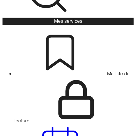
Mes services
Ma liste de
lecture