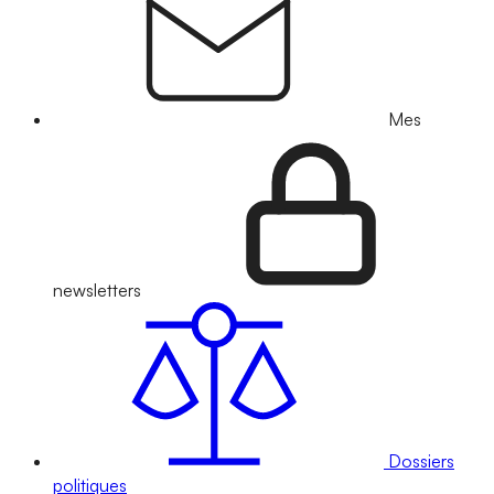
Mes
newsletters
Dossiers
politiques