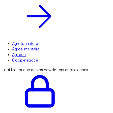
Agrofourniture
Agroalimentaire
AgTech
Coop-négoce
Tout l'historique de vos newsletters quotidiennes