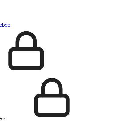
hebdo
ers