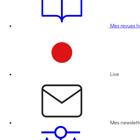
Mes revues 
Live
Mes newslett