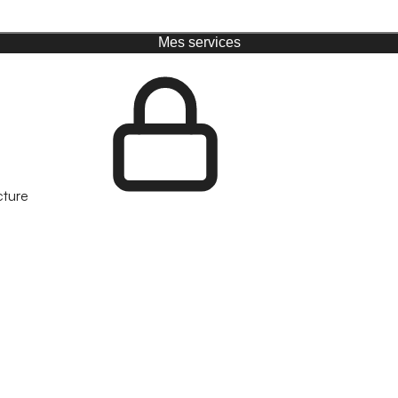
Mes services
cture