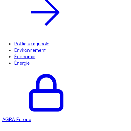
Politique agricole
Environnement
Économie
Énergie
AGRA
Europe