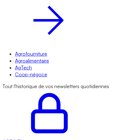
Agrofourniture
Agroalimentaire
AgTech
Coop-négoce
Tout l'historique de vos newsletters quotidiennes