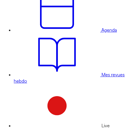
Agenda
Mes revues
hebdo
Live