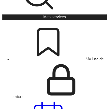
Mes services
Ma liste de
lecture