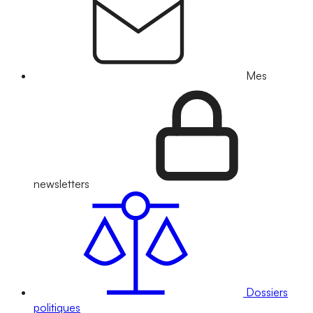
Mes
newsletters
Dossiers
politiques