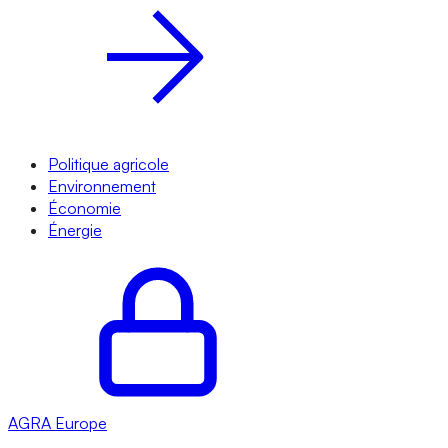
Politique agricole
Environnement
Économie
Énergie
AGRA
Europe