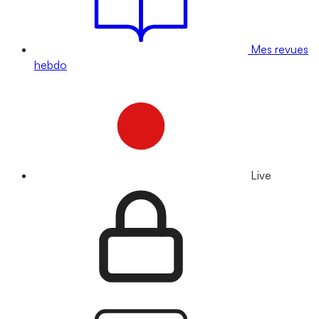
Mes revues
hebdo
Live