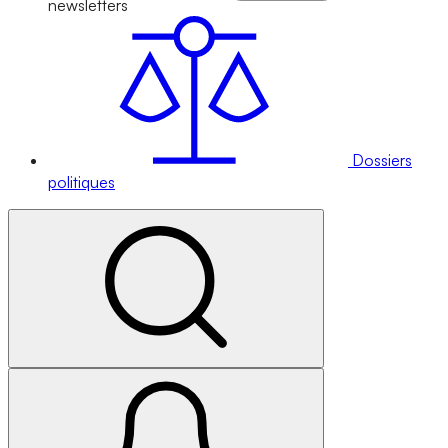
newsletters
Dossiers
politiques