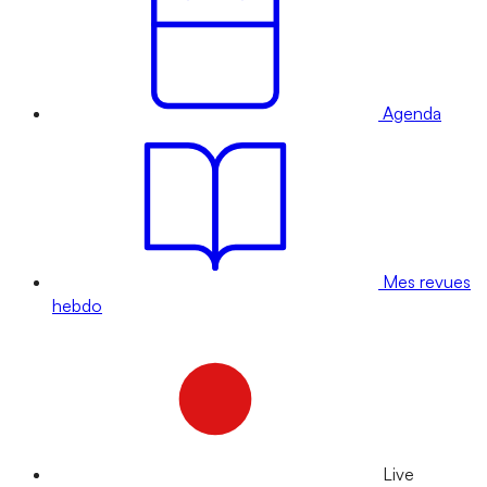
Agenda
Mes revues
hebdo
Live