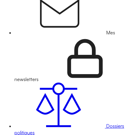
Mes
newsletters
Dossiers
politiques