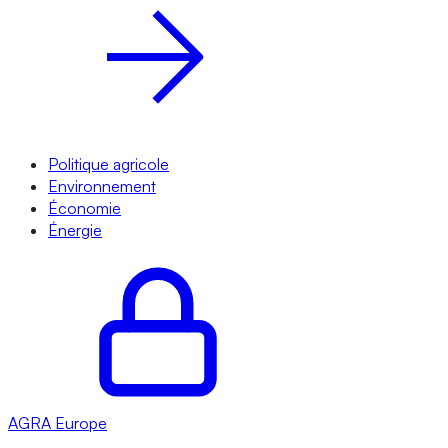
Politique agricole
Environnement
Économie
Énergie
AGRA
Europe