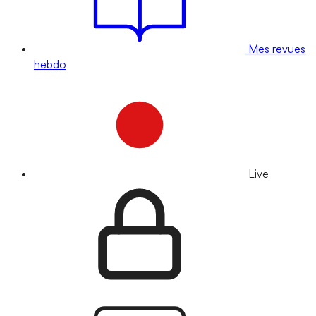
Mes revues
hebdo
Live