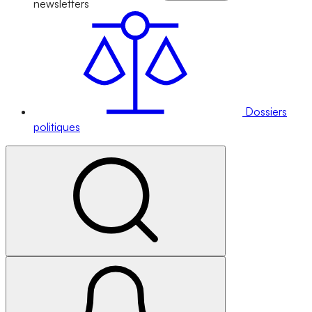
newsletters
Dossiers
politiques