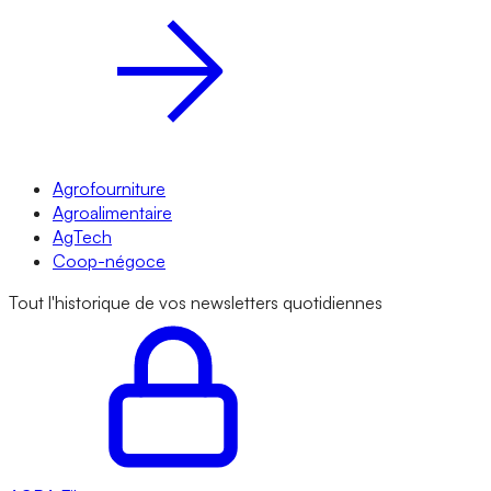
Agrofourniture
Agroalimentaire
AgTech
Coop-négoce
Tout l'historique de vos newsletters quotidiennes