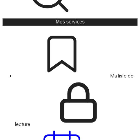
Mes services
Ma liste de
lecture