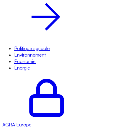
Politique agricole
Environnement
Économie
Énergie
AGRA
Europe