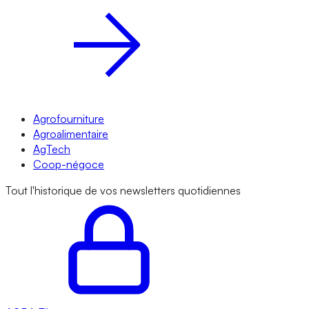
Agrofourniture
Agroalimentaire
AgTech
Coop-négoce
Tout l'historique de vos newsletters quotidiennes