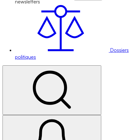
newsletters
Dossiers
politiques