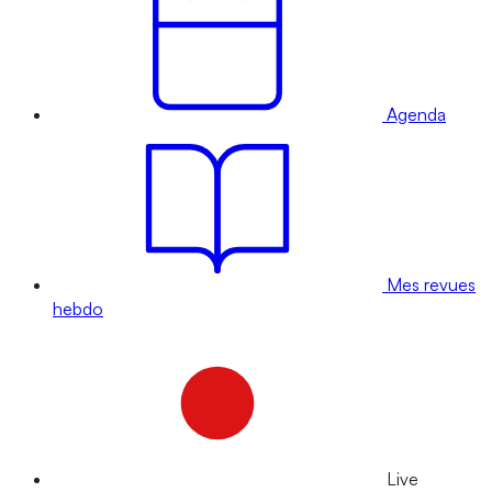
Agenda
Mes revues
hebdo
Live