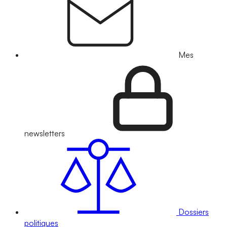
Mes
newsletters
Dossiers
politiques