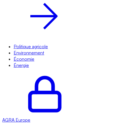
Politique agricole
Environnement
Économie
Énergie
AGRA
Europe