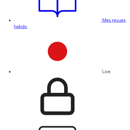
Mes revues
hebdo
Live