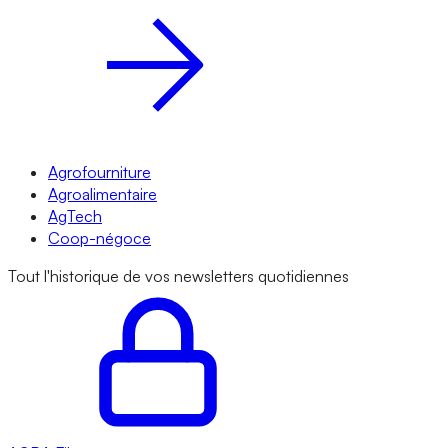
Agrofourniture
Agroalimentaire
AgTech
Coop-négoce
Tout l'historique de vos newsletters quotidiennes