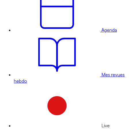
Agenda
Mes revues
hebdo
Live