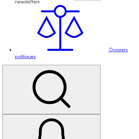
newsletters
Dossiers
politiques