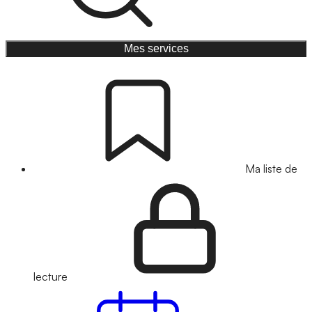
Mes services
Ma liste de
lecture