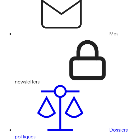
Mes
newsletters
Dossiers
politiques