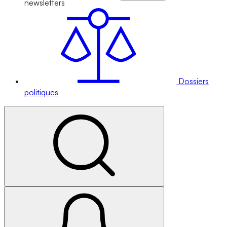
newsletters
Dossiers
politiques