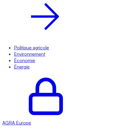
Politique agricole
Environnement
Économie
Énergie
AGRA
Europe