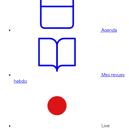
Agenda
Mes revues
hebdo
Live