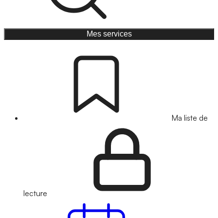
Mes services
Ma liste de
lecture