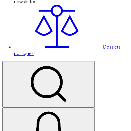
newsletters
Dossiers
politiques