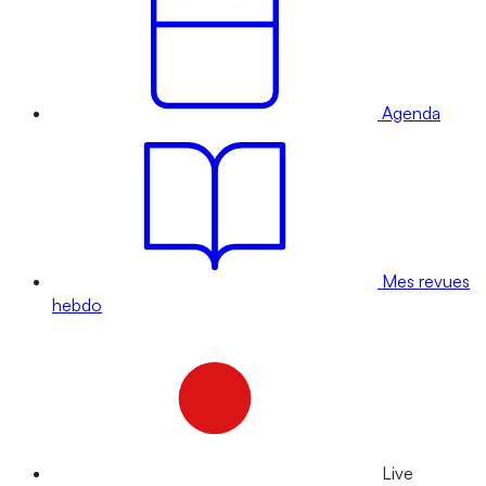
Agenda
Mes revues
hebdo
Live