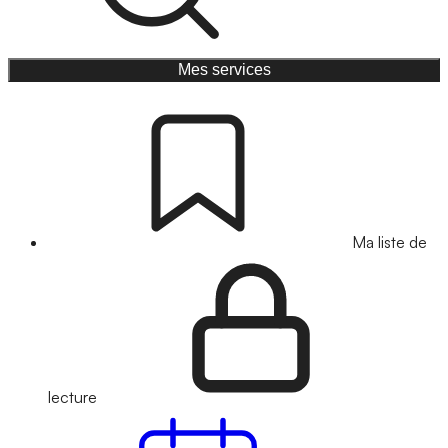
Mes services
Ma liste de
lecture