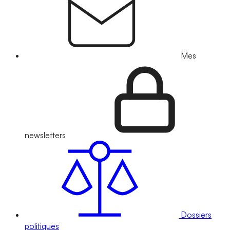
Mes
newsletters
Dossiers
politiques