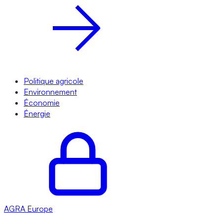
Politique agricole
Environnement
Économie
Énergie
AGRA
Europe