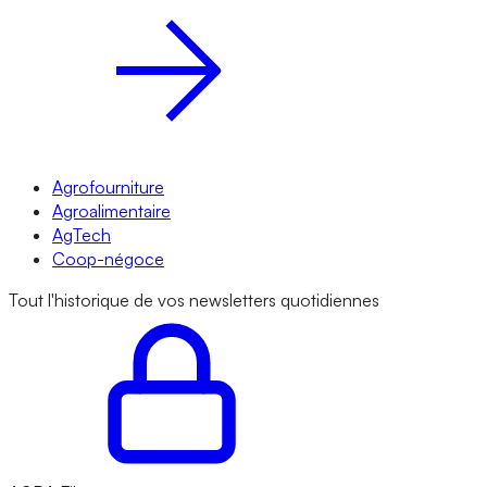
Agrofourniture
Agroalimentaire
AgTech
Coop-négoce
Tout l'historique de vos newsletters quotidiennes