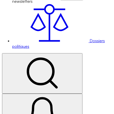
newsletters
Dossiers
politiques