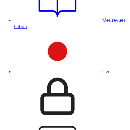
Mes revues
hebdo
Live