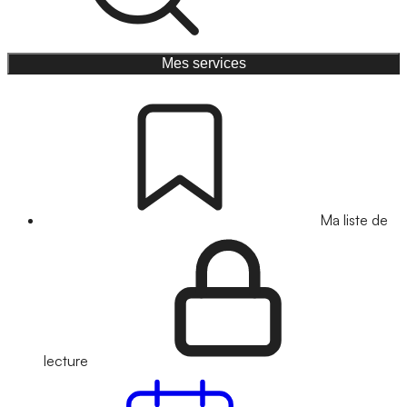
Mes services
Ma liste de
lecture