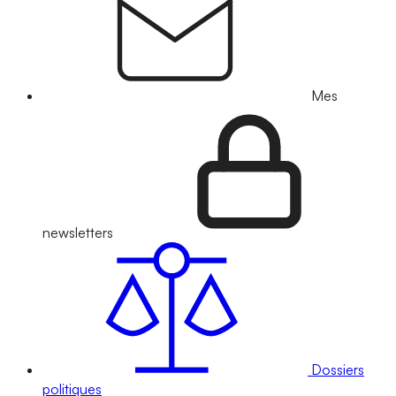
Mes
newsletters
Dossiers
politiques