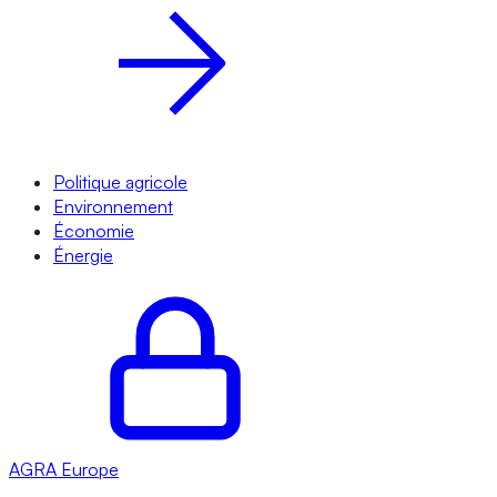
Politique agricole
Environnement
Économie
Énergie
AGRA
Europe