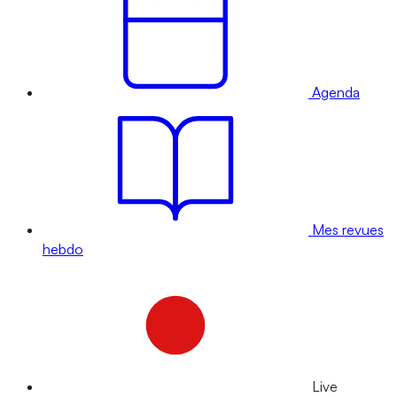
Agenda
Mes revues
hebdo
Live