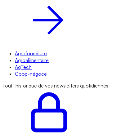
Agrofourniture
Agroalimentaire
AgTech
Coop-négoce
Tout l'historique de vos newsletters quotidiennes