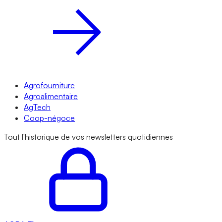
Agrofourniture
Agroalimentaire
AgTech
Coop-négoce
Tout l'historique de vos newsletters quotidiennes