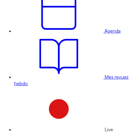
Agenda
Mes revues
hebdo
Live