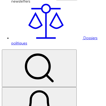
newsletters
Dossiers
politiques