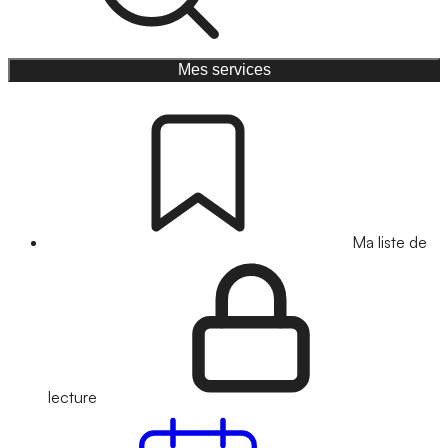
Mes services
Ma liste de
lecture