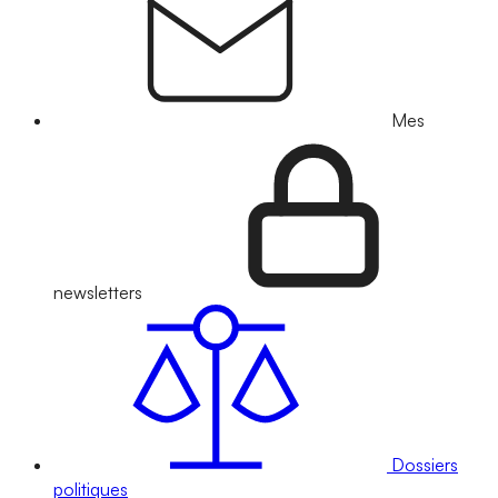
Mes
newsletters
Dossiers
politiques