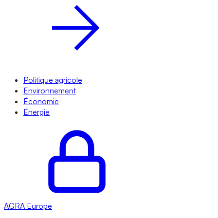
Politique agricole
Environnement
Économie
Énergie
AGRA
Europe