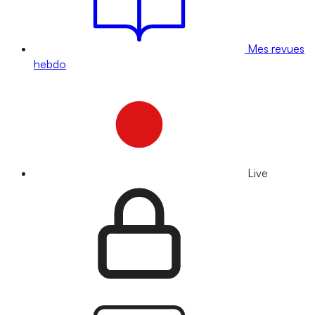
Mes revues
hebdo
Live