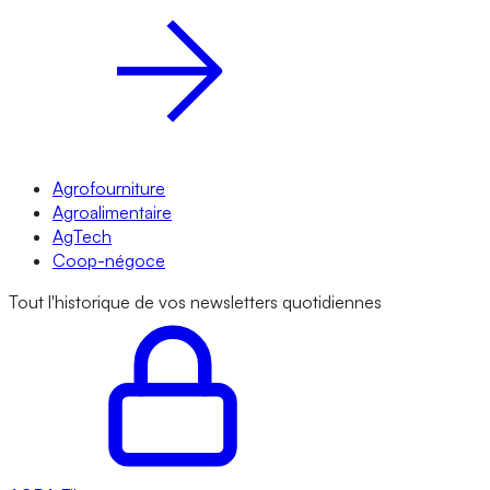
Agrofourniture
Agroalimentaire
AgTech
Coop-négoce
Tout l'historique de vos newsletters quotidiennes