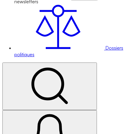
newsletters
Dossiers
politiques