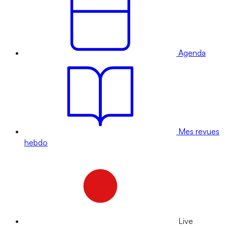
Agenda
Mes revues
hebdo
Live