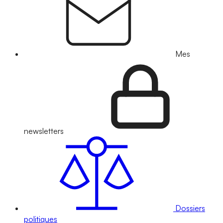
Mes
newsletters
Dossiers
politiques