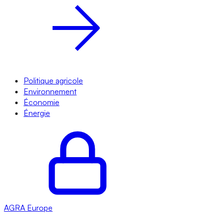
Politique agricole
Environnement
Économie
Énergie
AGRA
Europe