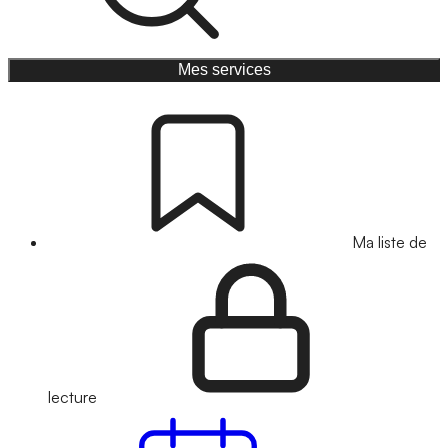
Mes services
Ma liste de
lecture