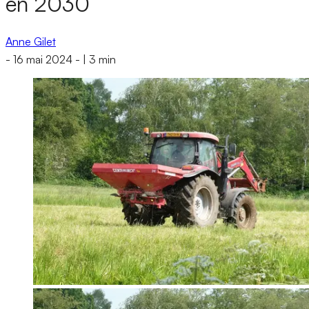
en 2030
Anne Gilet
-
16 mai 2024
-
|
3 min