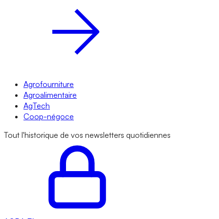
Agrofourniture
Agroalimentaire
AgTech
Coop-négoce
Tout l'historique de vos newsletters quotidiennes