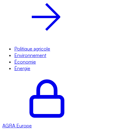
Politique agricole
Environnement
Économie
Énergie
AGRA
Europe