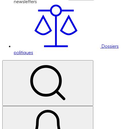
newsletters
Dossiers
politiques