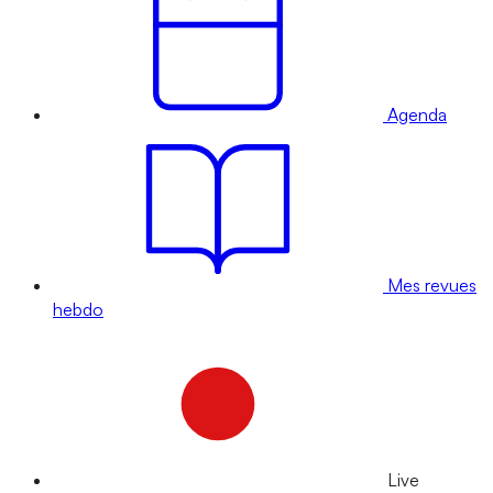
Agenda
Mes revues
hebdo
Live