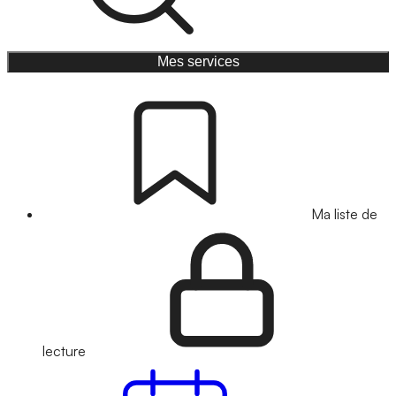
Mes services
Ma liste de
lecture