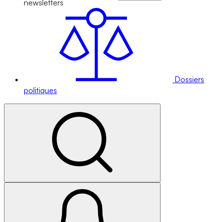
newsletters
Dossiers
politiques