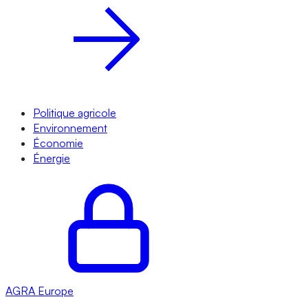
Politique agricole
Environnement
Économie
Énergie
AGRA
Europe