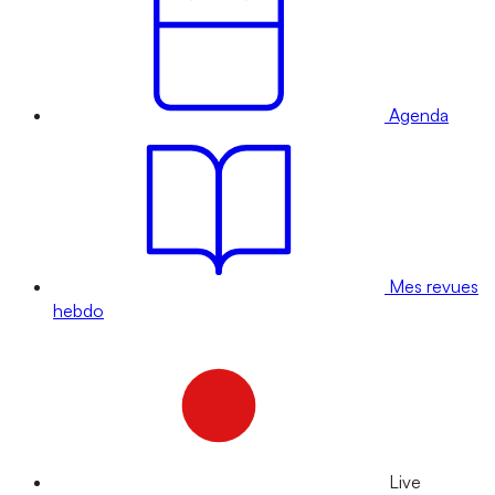
Agenda
Mes revues
hebdo
Live