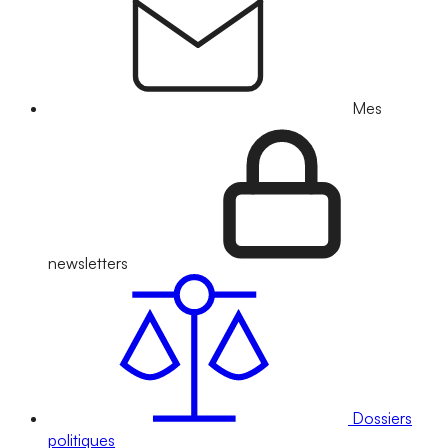
Mes
newsletters
Dossiers
politiques