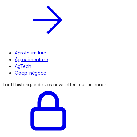
Agrofourniture
Agroalimentaire
AgTech
Coop-négoce
Tout l'historique de vos newsletters quotidiennes