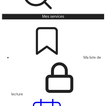
Mes services
Ma liste de
lecture