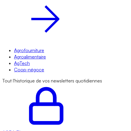
Agrofourniture
Agroalimentaire
AgTech
Coop-négoce
Tout l'historique de vos newsletters quotidiennes