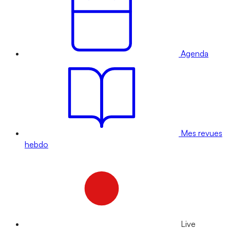
Agenda
Mes revues
hebdo
Live