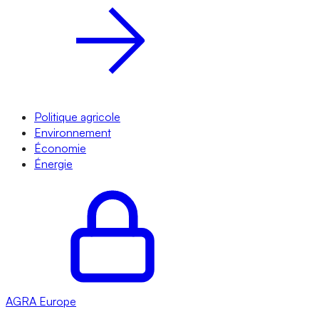
Politique agricole
Environnement
Économie
Énergie
AGRA
Europe