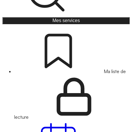
Mes services
Ma liste de
lecture