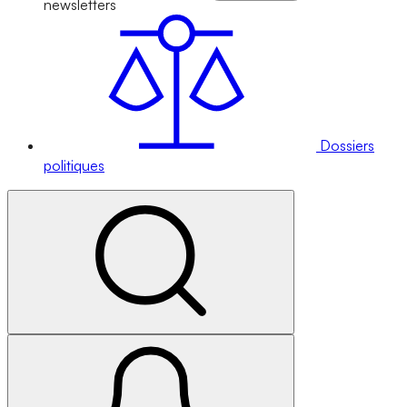
newsletters
Dossiers
politiques