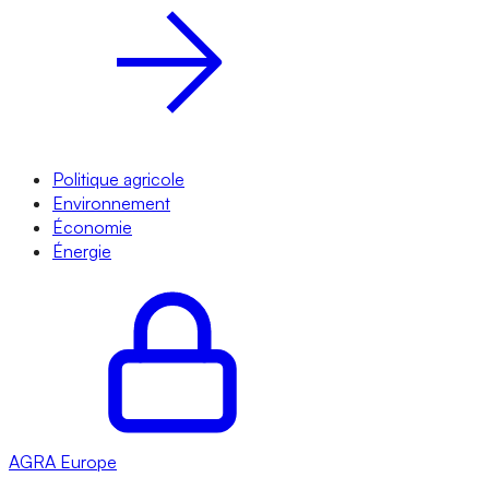
Politique agricole
Environnement
Économie
Énergie
AGRA
Europe