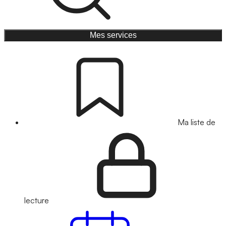
Mes services
Ma liste de
lecture