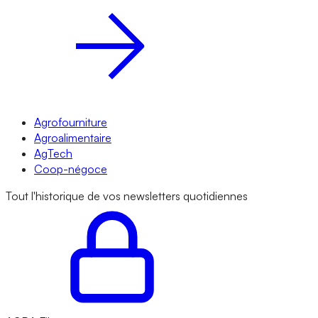
Agrofourniture
Agroalimentaire
AgTech
Coop-négoce
Tout l'historique de vos newsletters quotidiennes