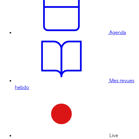
Agenda
Mes revues
hebdo
Live