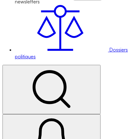
newsletters
Dossiers
politiques