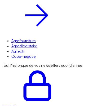
Agrofourniture
Agroalimentaire
AgTech
Coop-négoce
Tout l'historique de vos newsletters quotidiennes