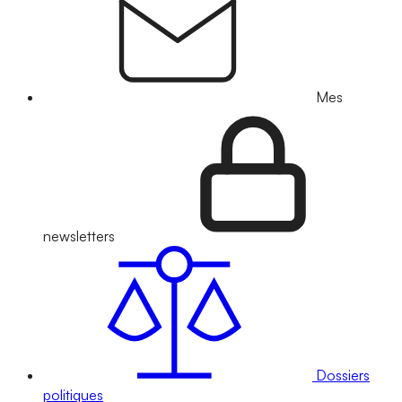
Mes
newsletters
Dossiers
politiques