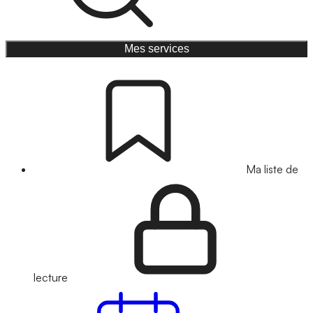
Mes services
Ma liste de
lecture