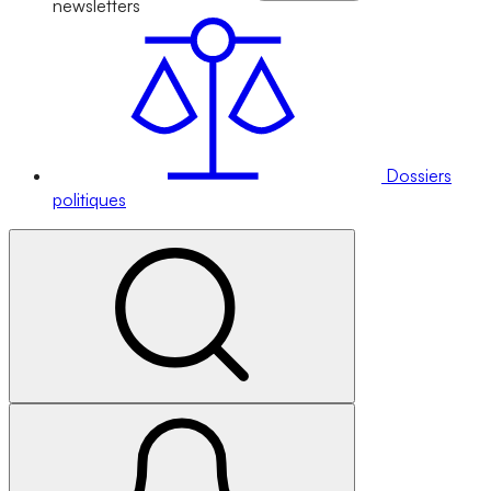
newsletters
Dossiers
politiques