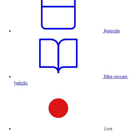
Agenda
Mes revues
hebdo
Live