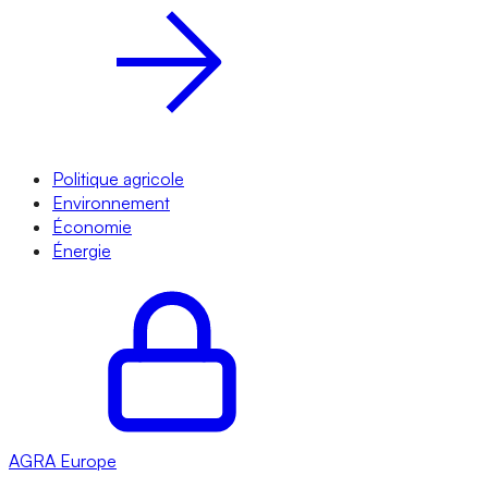
Politique agricole
Environnement
Économie
Énergie
AGRA
Europe