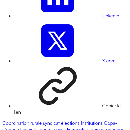
LinkedIn
X.com
Copier le
lien
Coordination rurale
syndicat
élections
Institutions
Copa-
Cogeca
Les Verts
énergie
pays tiers
institutions européennes