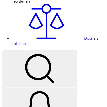
newsletters
Dossiers
politiques