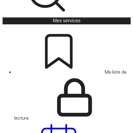
Mes services
Ma liste de
lecture