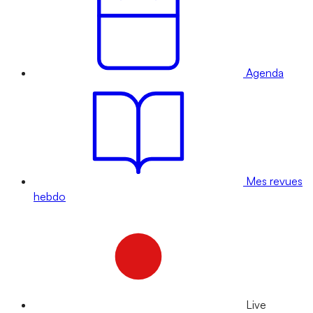
Agenda
Mes revues
hebdo
Live