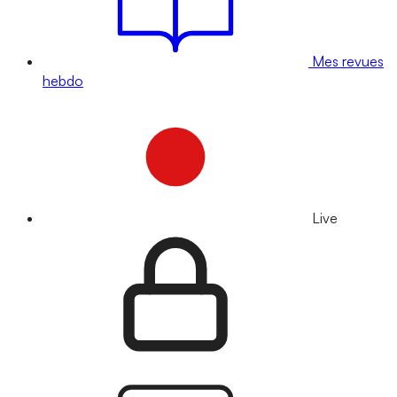
Mes revues
hebdo
Live