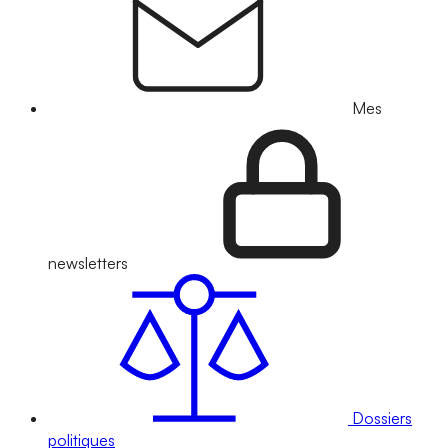
Mes
newsletters
Dossiers
politiques