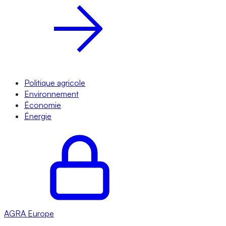
Politique agricole
Environnement
Économie
Énergie
AGRA
Europe