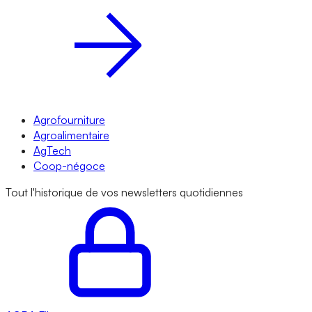
Agrofourniture
Agroalimentaire
AgTech
Coop-négoce
Tout l'historique de vos newsletters quotidiennes