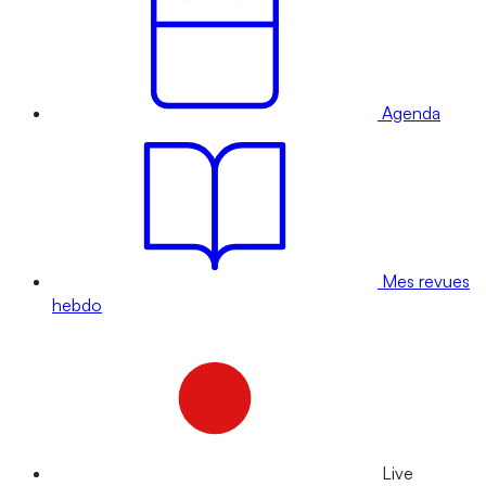
Agenda
Mes revues
hebdo
Live