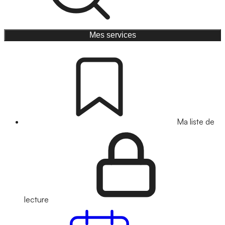
Mes services
Ma liste de
lecture