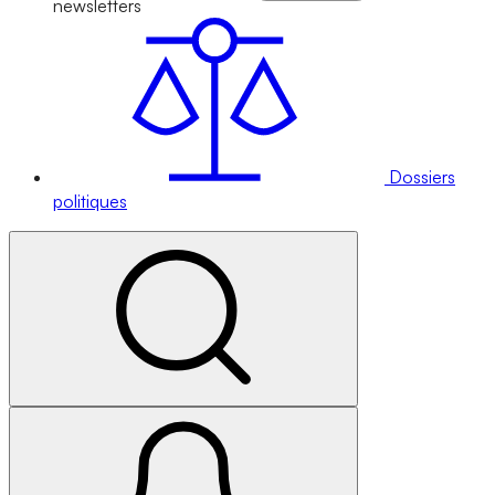
newsletters
Dossiers
politiques