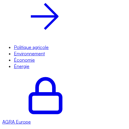
Politique agricole
Environnement
Économie
Énergie
AGRA
Europe