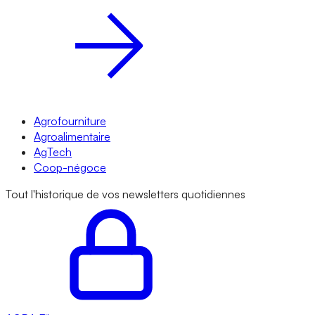
Agrofourniture
Agroalimentaire
AgTech
Coop-négoce
Tout l'historique de vos newsletters quotidiennes