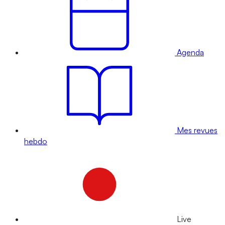
Agenda
Mes revues
hebdo
Live