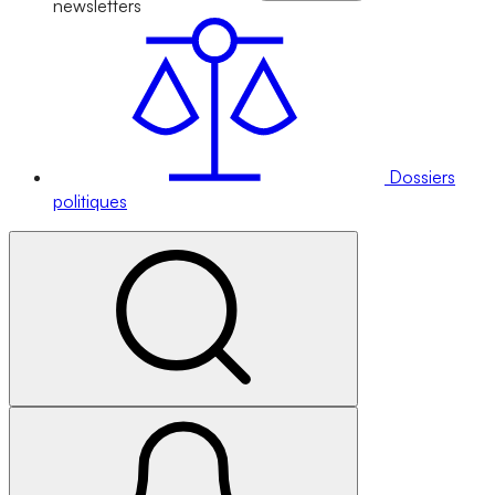
newsletters
Dossiers
politiques