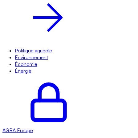
Politique agricole
Environnement
Économie
Énergie
AGRA
Europe