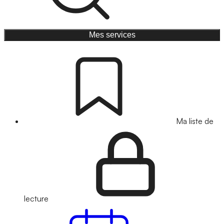
Mes services
Ma liste de
lecture