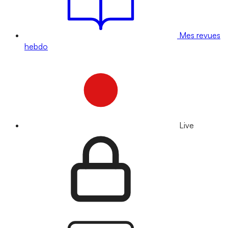
Mes revues
hebdo
Live