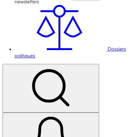
newsletters
Dossiers
politiques