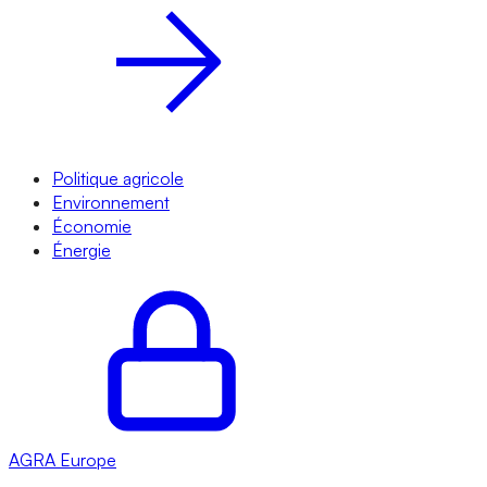
Politique agricole
Environnement
Économie
Énergie
AGRA
Europe