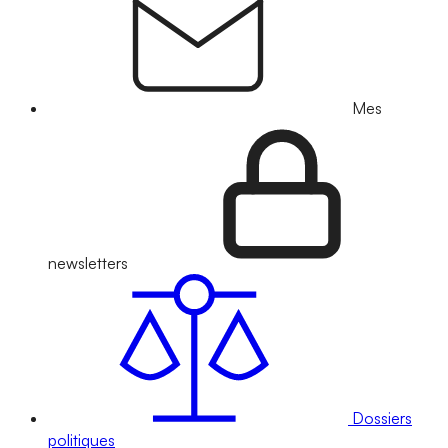
Mes
newsletters
Dossiers
politiques