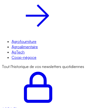
Agrofourniture
Agroalimentaire
AgTech
Coop-négoce
Tout l'historique de vos newsletters quotidiennes