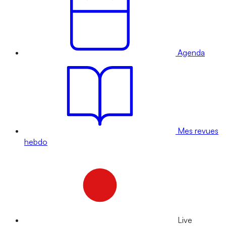
Agenda
Mes revues
hebdo
Live