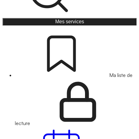
Mes services
Ma liste de
lecture