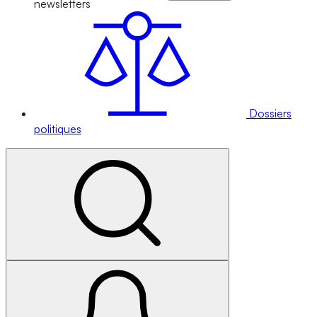
newsletters
Dossiers
politiques