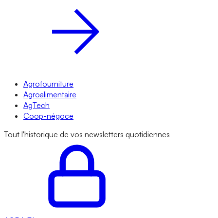
Agrofourniture
Agroalimentaire
AgTech
Coop-négoce
Tout l'historique de vos newsletters quotidiennes