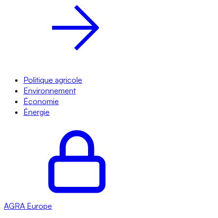
Politique agricole
Environnement
Économie
Énergie
AGRA
Europe