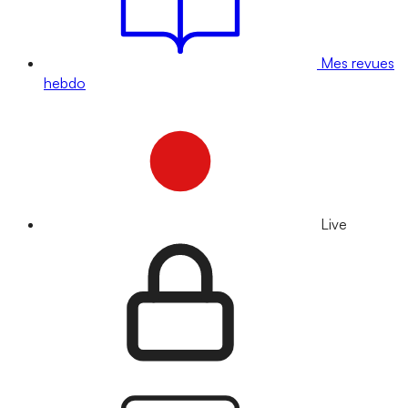
Mes revues
hebdo
Live