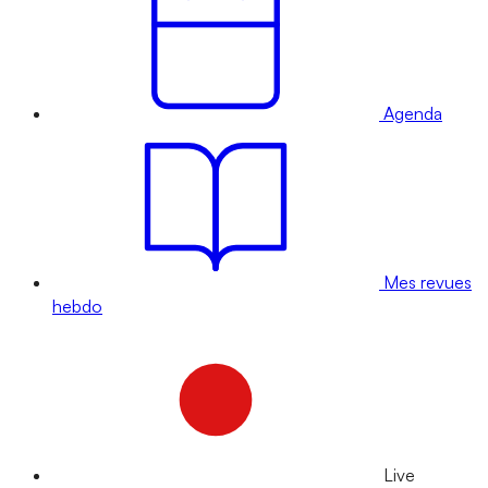
Agenda
Mes revues
hebdo
Live