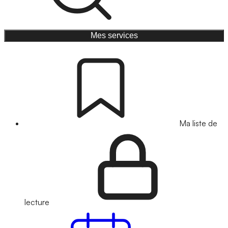
Mes services
Ma liste de
lecture