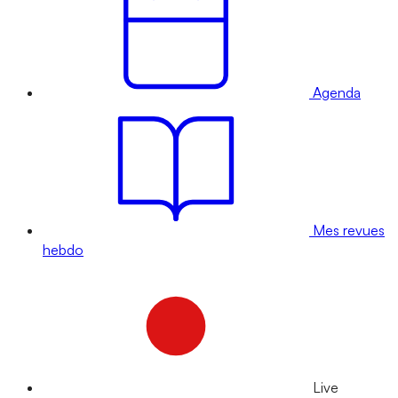
Agenda
Mes revues
hebdo
Live