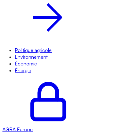
Politique agricole
Environnement
Économie
Énergie
AGRA
Europe