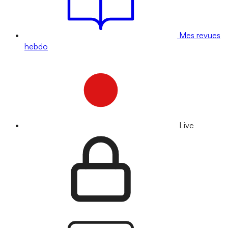
Mes revues
hebdo
Live