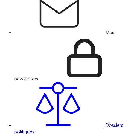
Mes
newsletters
Dossiers
politiques