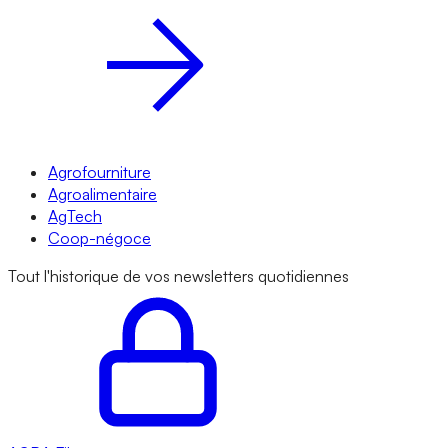
Agrofourniture
Agroalimentaire
AgTech
Coop-négoce
Tout l'historique de vos newsletters quotidiennes