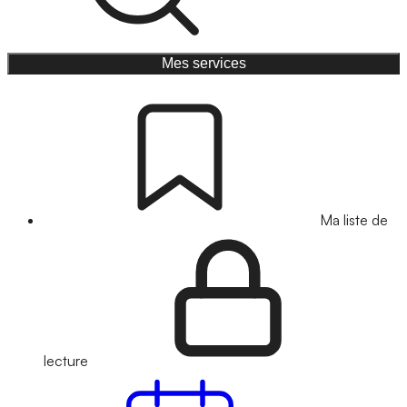
Mes services
Ma liste de
lecture