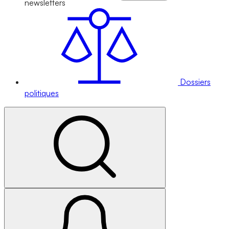
newsletters
Dossiers
politiques