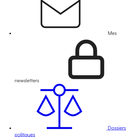
Mes
newsletters
Dossiers
politiques