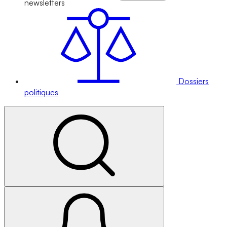
newsletters
Dossiers
politiques