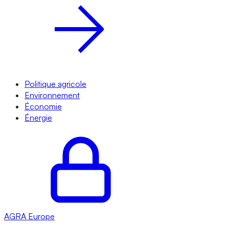
Politique agricole
Environnement
Économie
Énergie
AGRA
Europe