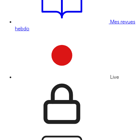
Mes revues
hebdo
Live