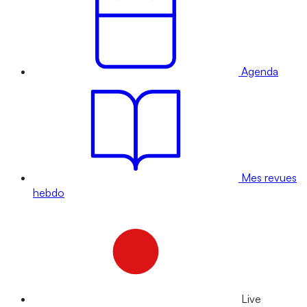
Agenda
Mes revues
hebdo
Live