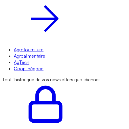
Agrofourniture
Agroalimentaire
AgTech
Coop-négoce
Tout l'historique de vos newsletters quotidiennes