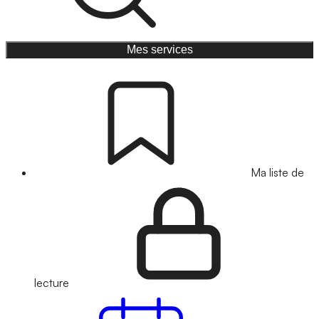
Mes services
Ma liste de
lecture