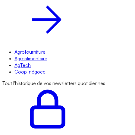
Agrofourniture
Agroalimentaire
AgTech
Coop-négoce
Tout l'historique de vos newsletters quotidiennes