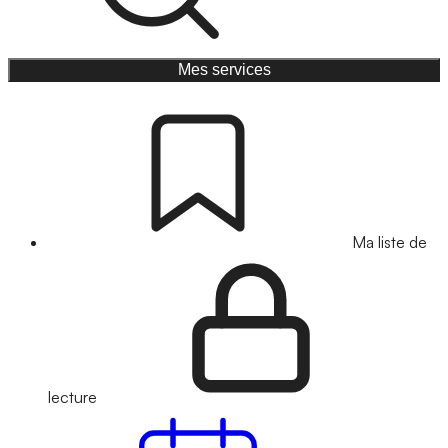
Mes services
Ma liste de
lecture