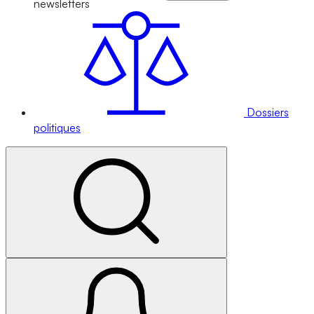
newsletters
Dossiers
politiques