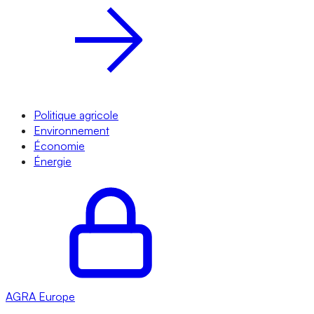
Politique agricole
Environnement
Économie
Énergie
AGRA
Europe