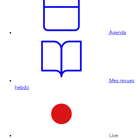
Agenda
Mes revues
hebdo
Live