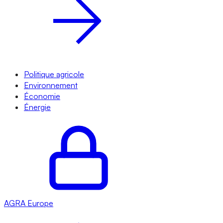
Politique agricole
Environnement
Économie
Énergie
AGRA
Europe