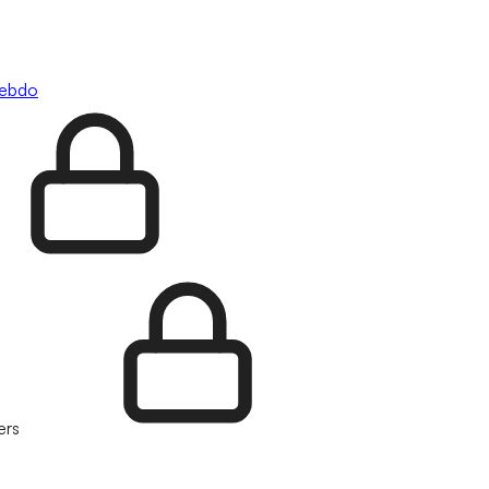
hebdo
ers