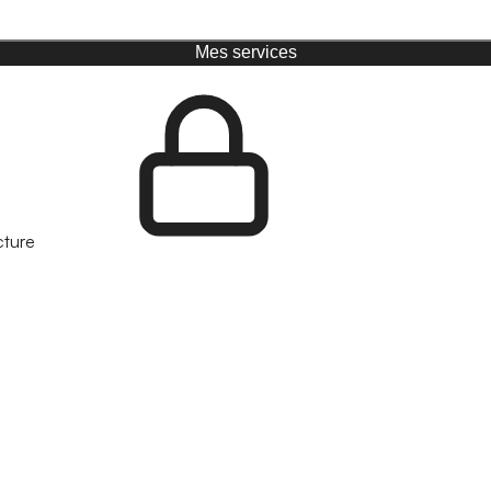
Mes services
cture