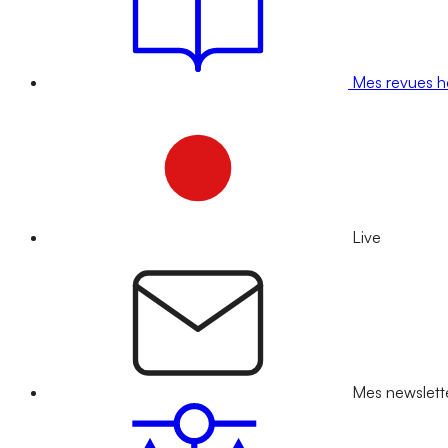
Mes revues 
Live
Mes newslett