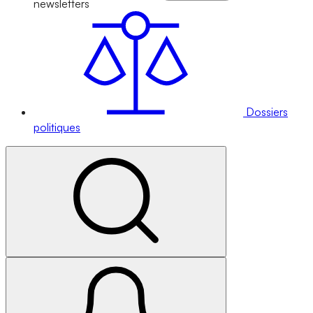
newsletters
Dossiers
politiques