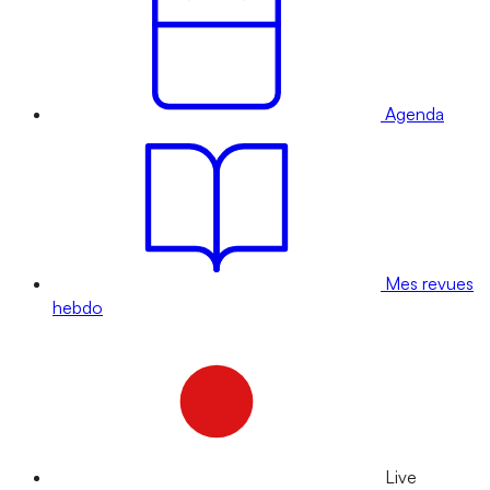
Agenda
Mes revues
hebdo
Live