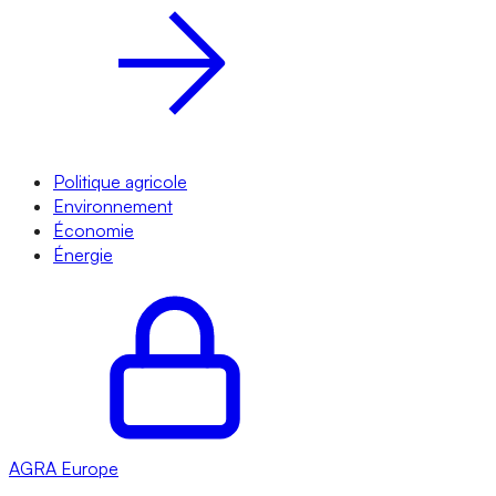
Politique agricole
Environnement
Économie
Énergie
AGRA
Europe