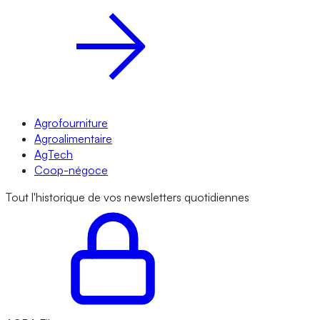
Agrofourniture
Agroalimentaire
AgTech
Coop-négoce
Tout l'historique de vos newsletters quotidiennes