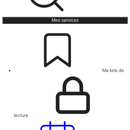
Mes services
Ma liste de
lecture