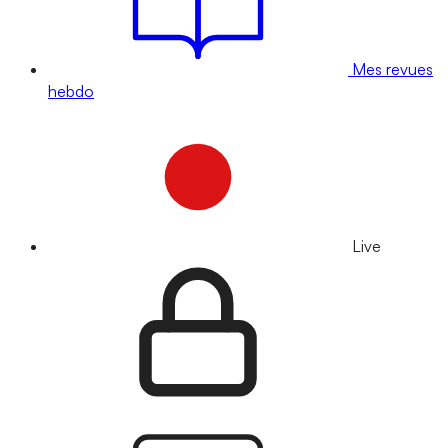
Mes revues
hebdo
Live