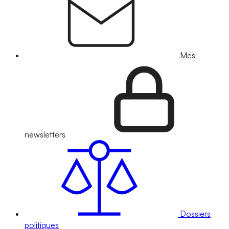
Mes
newsletters
Dossiers
politiques