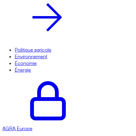
Politique agricole
Environnement
Économie
Énergie
AGRA
Europe