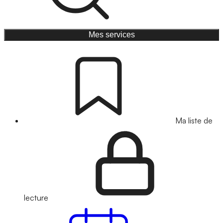
Mes services
Ma liste de
lecture