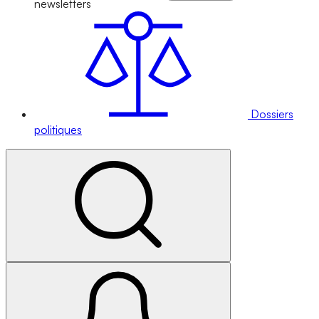
newsletters
Dossiers
politiques