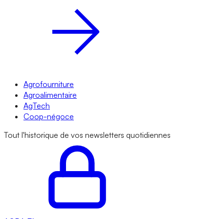
Agrofourniture
Agroalimentaire
AgTech
Coop-négoce
Tout l'historique de vos newsletters quotidiennes