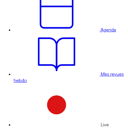
Agenda
Mes revues
hebdo
Live