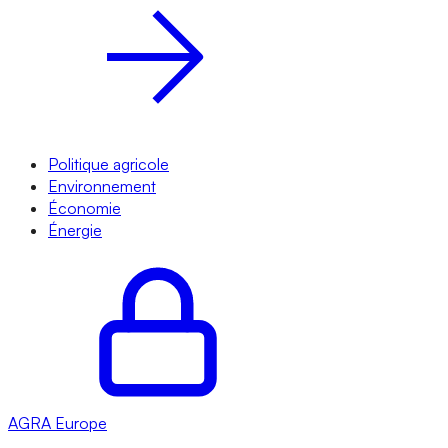
Politique agricole
Environnement
Économie
Énergie
AGRA
Europe