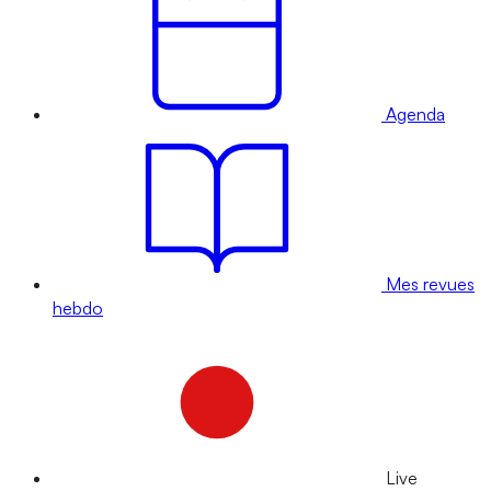
Agenda
Mes revues
hebdo
Live