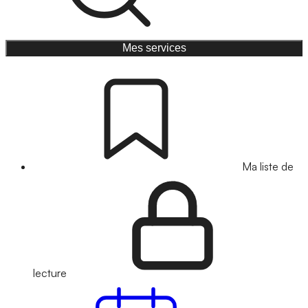
Mes services
Ma liste de
lecture