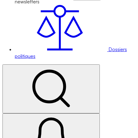
newsletters
Dossiers
politiques