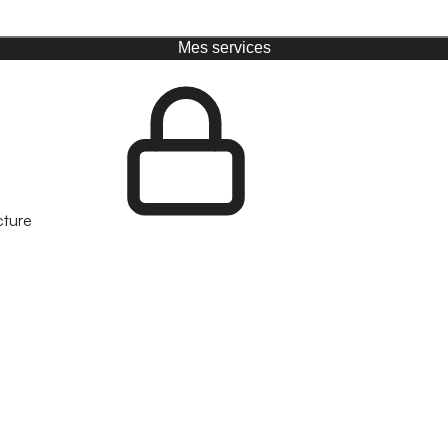
Mes services
cture