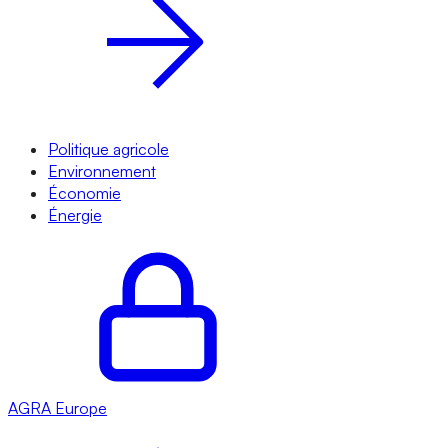
Politique agricole
Environnement
Économie
Énergie
AGRA
Europe