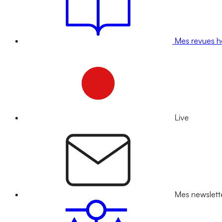
Mes revues 
Live
Mes newslett