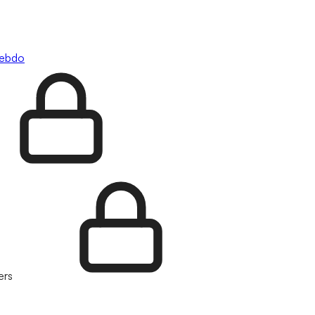
hebdo
ers