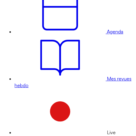
Agenda
Mes revues
hebdo
Live