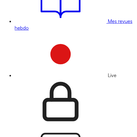
Mes revues
hebdo
Live