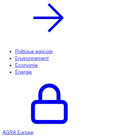
Politique agricole
Environnement
Économie
Énergie
AGRA
Europe