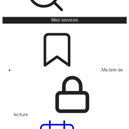
Mes services
Ma liste de
lecture