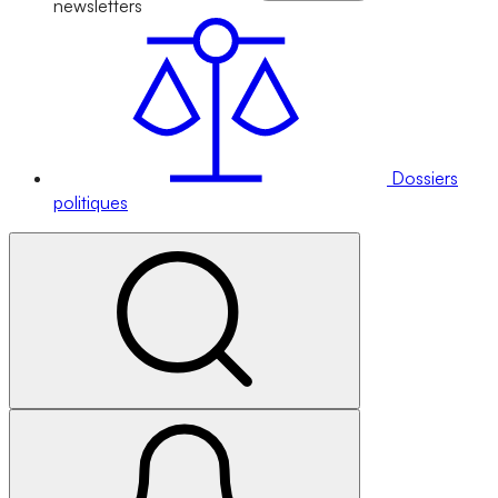
newsletters
Dossiers
politiques