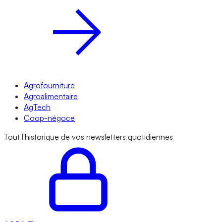
Agrofourniture
Agroalimentaire
AgTech
Coop-négoce
Tout l'historique de vos newsletters quotidiennes