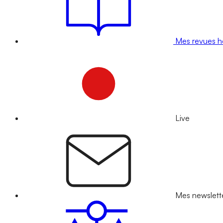
Mes revues 
Live
Mes newslett