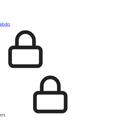
hebdo
ers