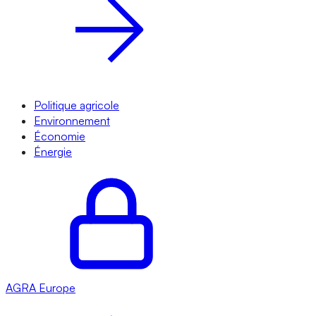
Politique agricole
Environnement
Économie
Énergie
AGRA
Europe