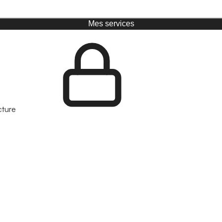
Mes services
cture