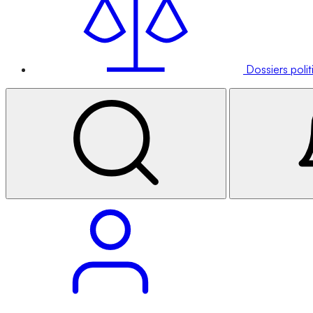
Dossiers poli