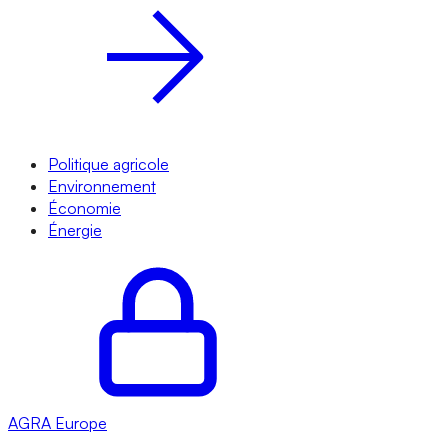
Politique agricole
Environnement
Économie
Énergie
AGRA
Europe