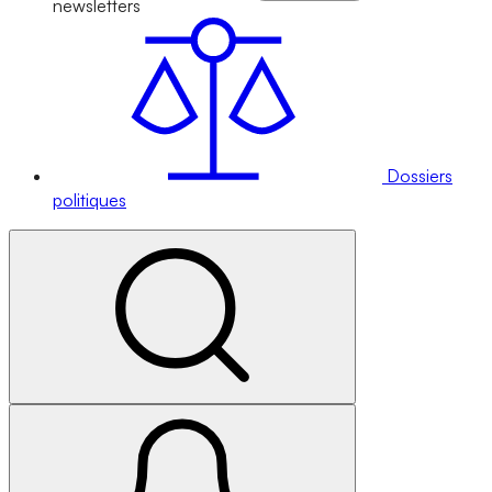
newsletters
Dossiers
politiques