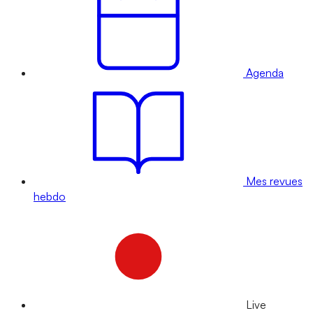
Agenda
Mes revues
hebdo
Live