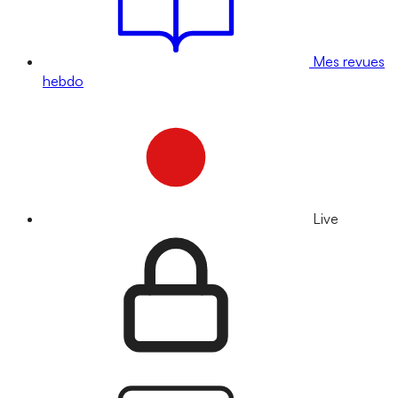
Mes revues
hebdo
Live