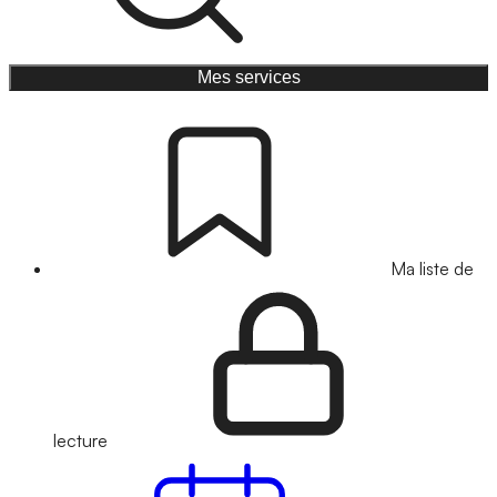
Mes services
Ma liste de
lecture