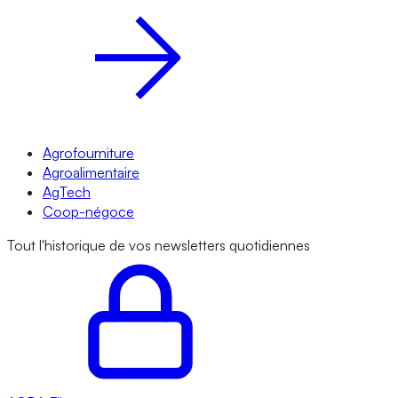
Agrofourniture
Agroalimentaire
AgTech
Coop-négoce
Tout l'historique de vos newsletters quotidiennes