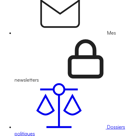
Mes
newsletters
Dossiers
politiques