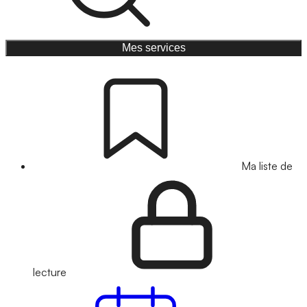
Mes services
Ma liste de
lecture