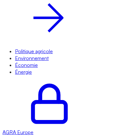
Politique agricole
Environnement
Économie
Énergie
AGRA
Europe