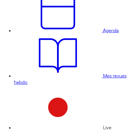
Agenda
Mes revues
hebdo
Live