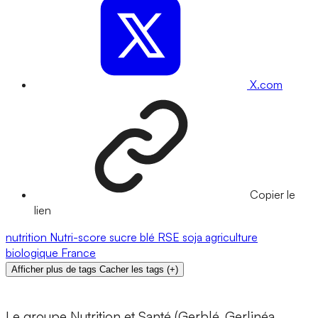
X.com
Copier le
lien
nutrition
Nutri-score
sucre
blé
RSE
soja
agriculture
biologique
France
Afficher plus de tags
Cacher les tags
(
+
)
Le groupe Nutrition et Santé (Gerblé, Gerlinéa,