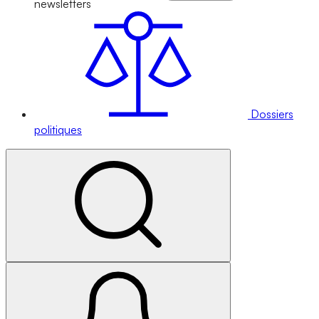
newsletters
Dossiers
politiques