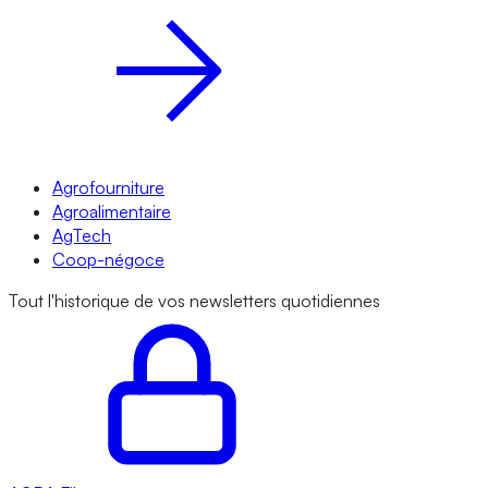
Agrofourniture
Agroalimentaire
AgTech
Coop-négoce
Tout l'historique de vos newsletters quotidiennes