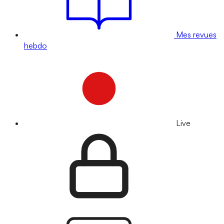
Mes revues
hebdo
Live