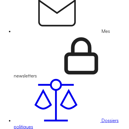
Mes
newsletters
Dossiers
politiques