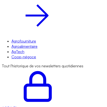
Agrofourniture
Agroalimentaire
AgTech
Coop-négoce
Tout l'historique de vos newsletters quotidiennes