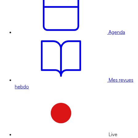
Agenda
Mes revues
hebdo
Live