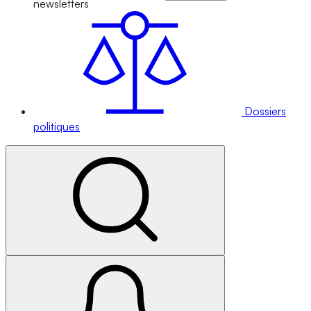
newsletters
Dossiers
politiques