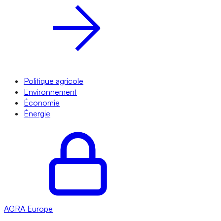
Politique agricole
Environnement
Économie
Énergie
AGRA
Europe