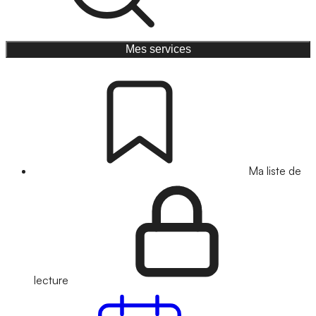
Mes services
Ma liste de
lecture