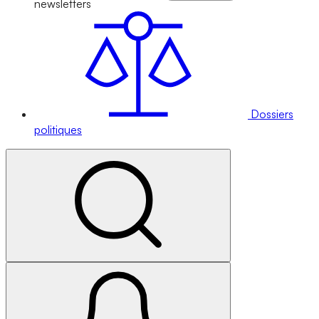
newsletters
Dossiers
politiques