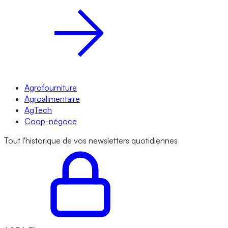
Agrofourniture
Agroalimentaire
AgTech
Coop-négoce
Tout l'historique de vos newsletters quotidiennes