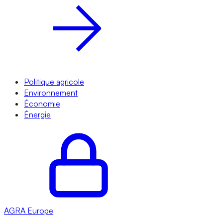
Politique agricole
Environnement
Économie
Énergie
AGRA
Europe