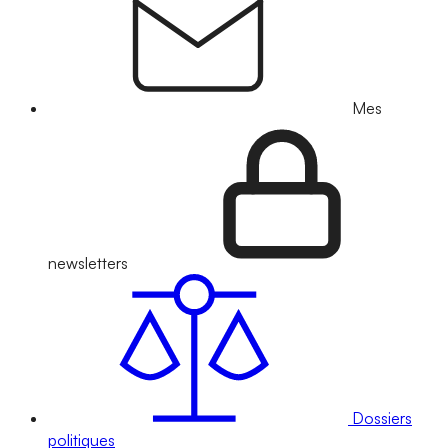
Mes
newsletters
Dossiers
politiques