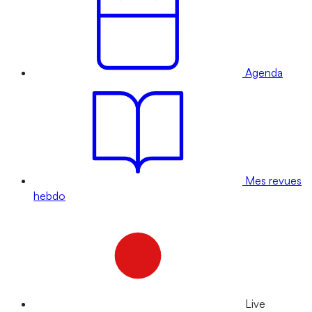
Agenda
Mes revues
hebdo
Live