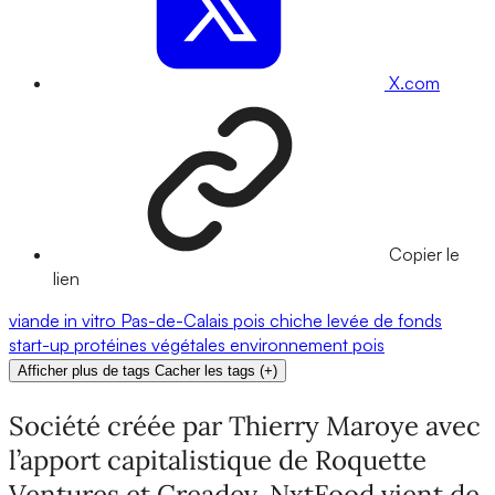
X.com
Copier le
lien
viande
in vitro
Pas-de-Calais
pois chiche
levée de fonds
start-up
protéines végétales
environnement
pois
Afficher plus de tags
Cacher les tags
(
+
)
Société créée par Thierry Maroye avec
l’apport capitalistique de Roquette
Ventures et Creadev, NxtFood vient de