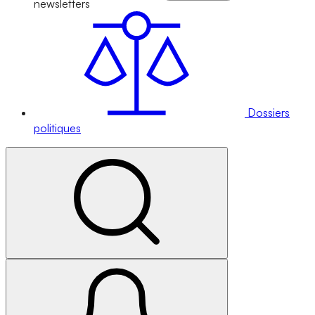
newsletters
Dossiers
politiques