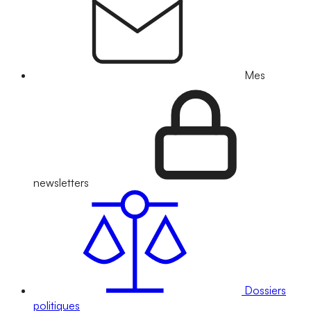
Mes
newsletters
Dossiers
politiques