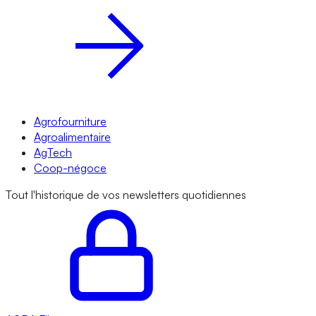
Agrofourniture
Agroalimentaire
AgTech
Coop-négoce
Tout l'historique de vos newsletters quotidiennes