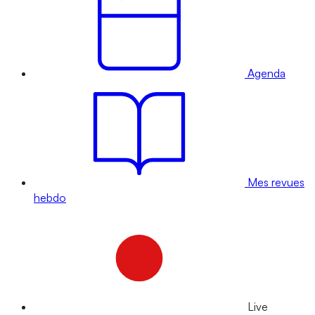
Agenda
Mes revues
hebdo
Live