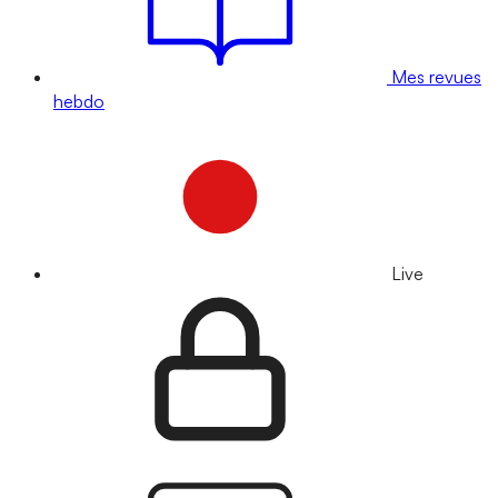
Mes revues
hebdo
Live