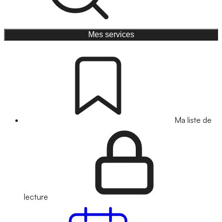
Mes services
Ma liste de
lecture