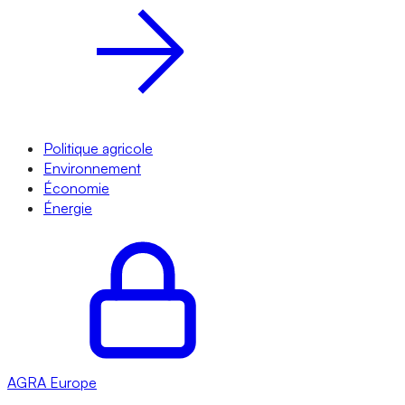
Politique agricole
Environnement
Économie
Énergie
AGRA
Europe