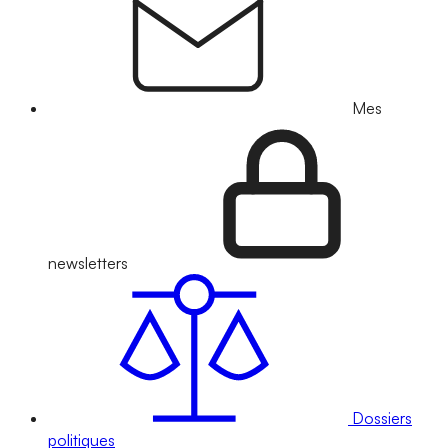
Mes
newsletters
Dossiers
politiques