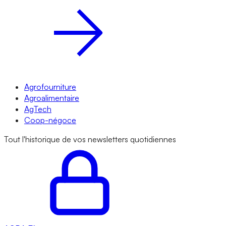
Agrofourniture
Agroalimentaire
AgTech
Coop-négoce
Tout l'historique de vos newsletters quotidiennes