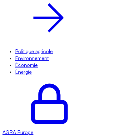
Politique agricole
Environnement
Économie
Énergie
AGRA
Europe