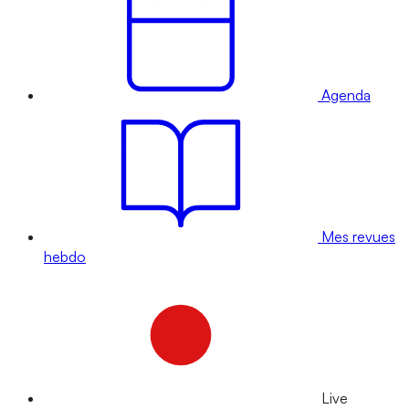
Agenda
Mes revues
hebdo
Live