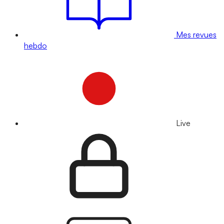
Mes revues
hebdo
Live