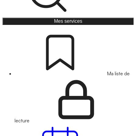
Mes services
Ma liste de
lecture