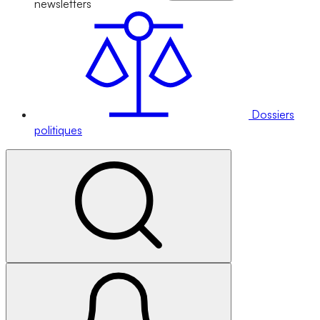
newsletters
Dossiers
politiques