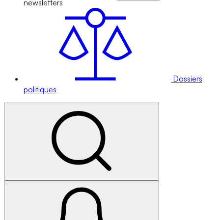
newsletters
Dossiers
politiques