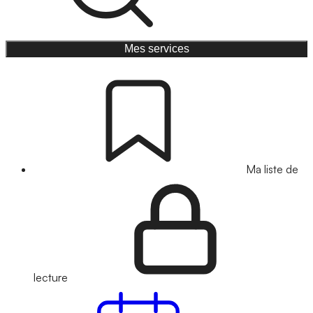
Mes services
Ma liste de
lecture