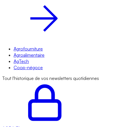
Agrofourniture
Agroalimentaire
AgTech
Coop-négoce
Tout l'historique de vos newsletters quotidiennes