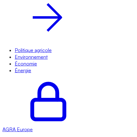
Politique agricole
Environnement
Économie
Énergie
AGRA
Europe