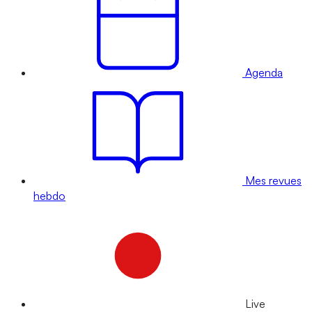
Agenda
Mes revues
hebdo
Live