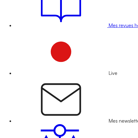
Mes revues 
Live
Mes newslett