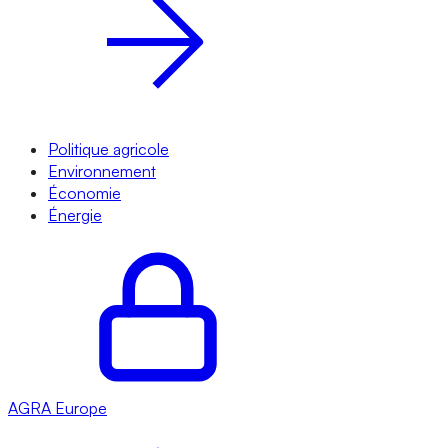
Politique agricole
Environnement
Économie
Énergie
AGRA
Europe