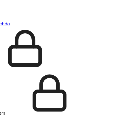
hebdo
ers