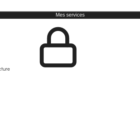
Mes services
cture