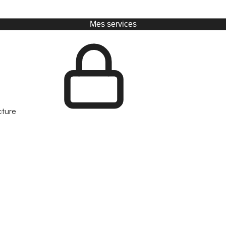
Mes services
cture