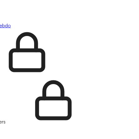
hebdo
ers