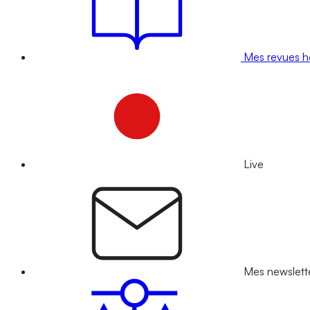
Mes revues 
Live
Mes newslett