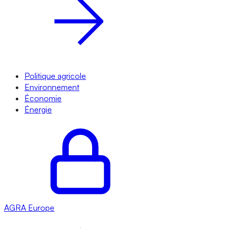
Politique agricole
Environnement
Économie
Énergie
AGRA
Europe