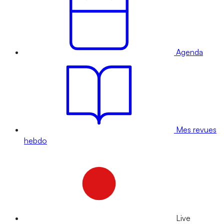
Agenda
Mes revues
hebdo
Live