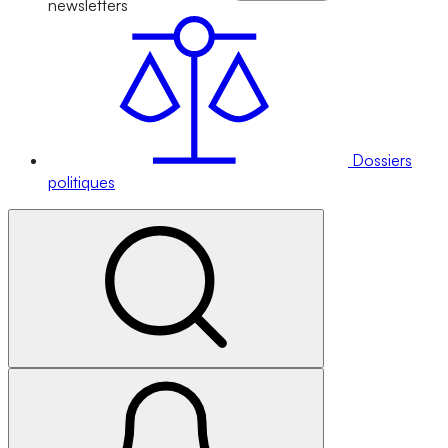
newsletters
Dossiers
politiques