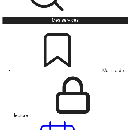
Mes services
Ma liste de
lecture