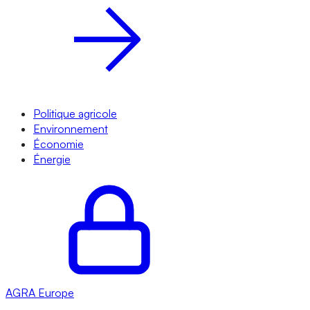
Politique agricole
Environnement
Économie
Énergie
AGRA
Europe