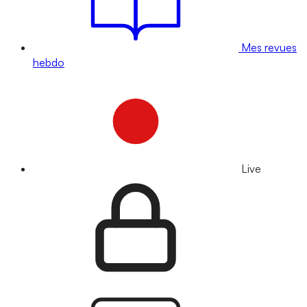
Mes revues
hebdo
Live