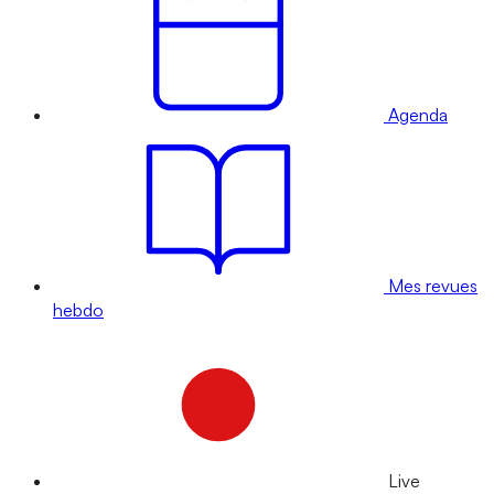
Agenda
Mes revues
hebdo
Live