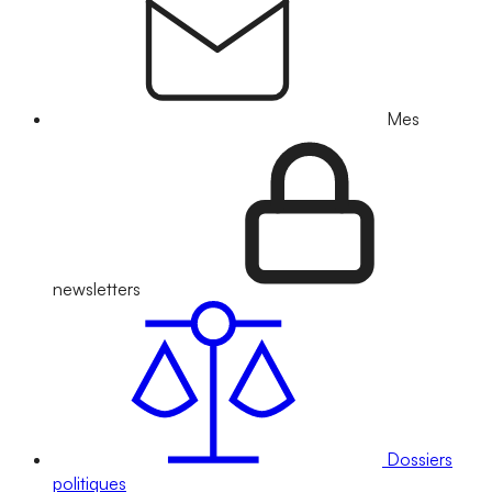
Mes
newsletters
Dossiers
politiques