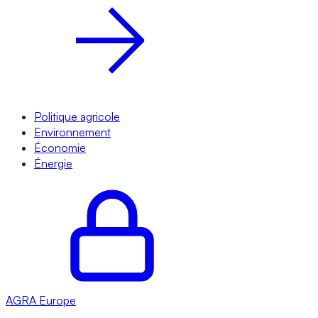
Politique agricole
Environnement
Économie
Énergie
AGRA
Europe