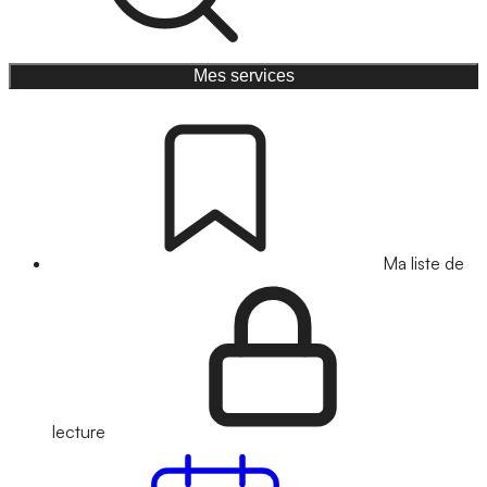
Mes services
Ma liste de
lecture