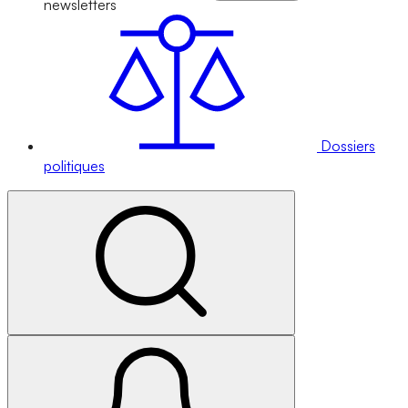
newsletters
Dossiers
politiques