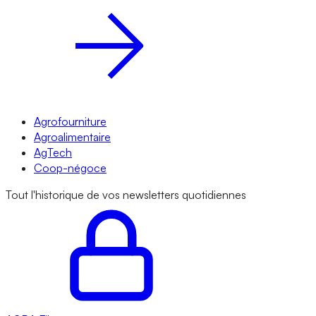
Agrofourniture
Agroalimentaire
AgTech
Coop-négoce
Tout l'historique de vos newsletters quotidiennes