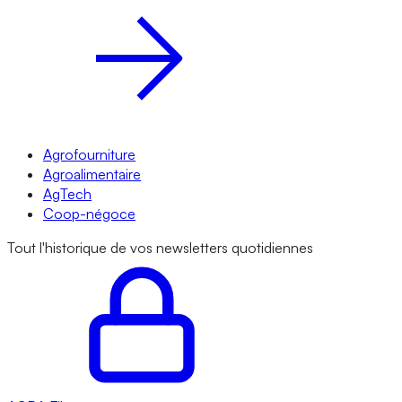
Agrofourniture
Agroalimentaire
AgTech
Coop-négoce
Tout l'historique de vos newsletters quotidiennes