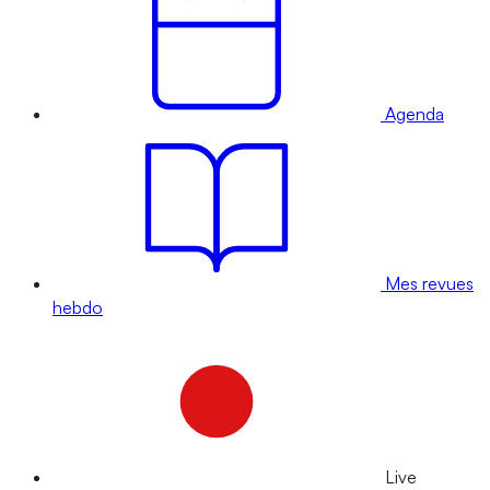
Agenda
Mes revues
hebdo
Live