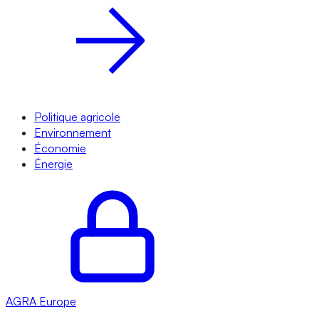
Politique agricole
Environnement
Économie
Énergie
AGRA
Europe