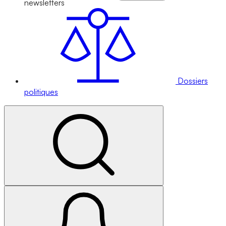
newsletters
Dossiers
politiques