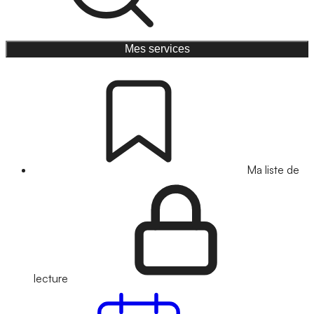
Mes services
Ma liste de
lecture