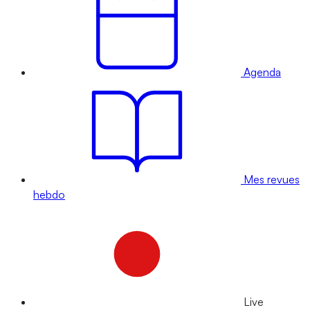
Agenda
Mes revues
hebdo
Live