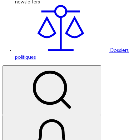
newsletters
Dossiers
politiques