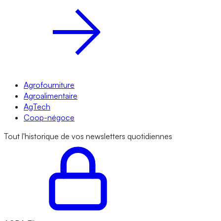
Agrofourniture
Agroalimentaire
AgTech
Coop-négoce
Tout l'historique de vos newsletters quotidiennes