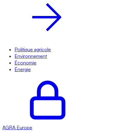
Politique agricole
Environnement
Économie
Énergie
AGRA
Europe