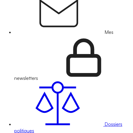
Mes
newsletters
Dossiers
politiques