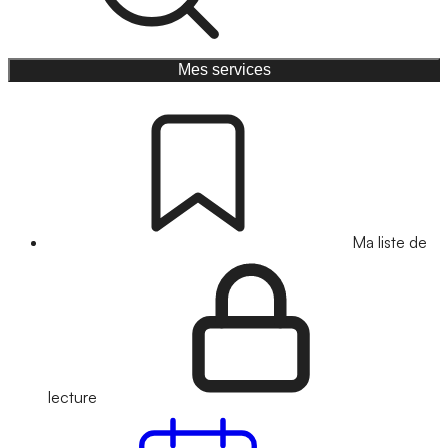
Mes services
Ma liste de
lecture