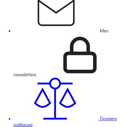
Mes
newsletters
Dossiers
politiques