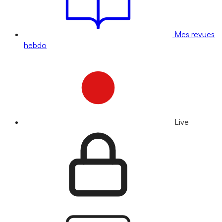
Mes revues
hebdo
Live