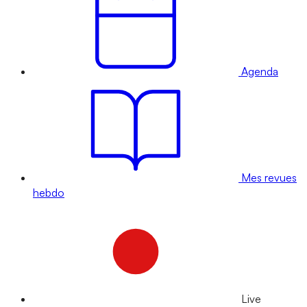
Agenda
Mes revues
hebdo
Live