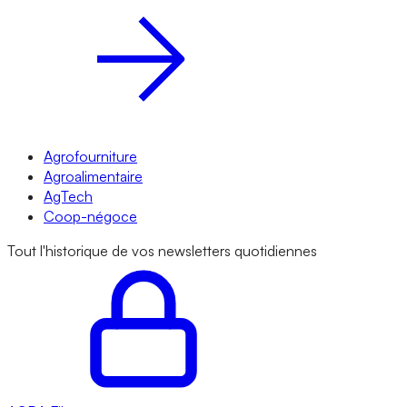
Agrofourniture
Agroalimentaire
AgTech
Coop-négoce
Tout l'historique de vos newsletters quotidiennes