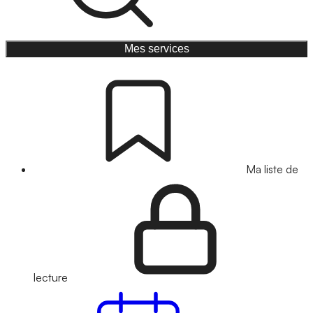
Mes services
Ma liste de
lecture