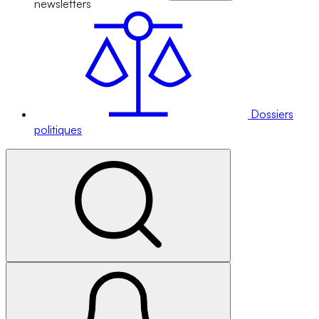
newsletters
Dossiers
politiques