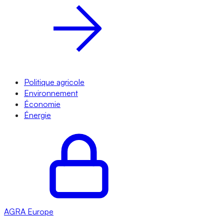
Politique agricole
Environnement
Économie
Énergie
AGRA
Europe