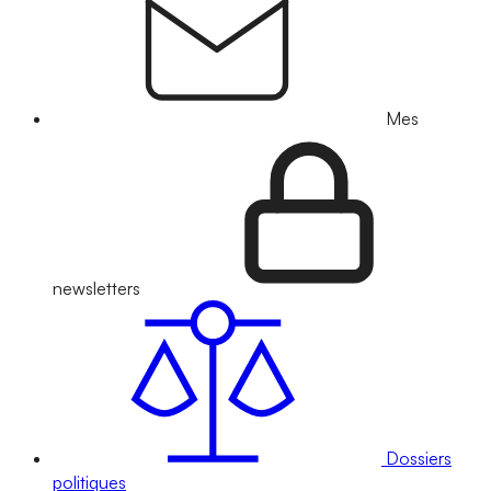
Mes
newsletters
Dossiers
politiques