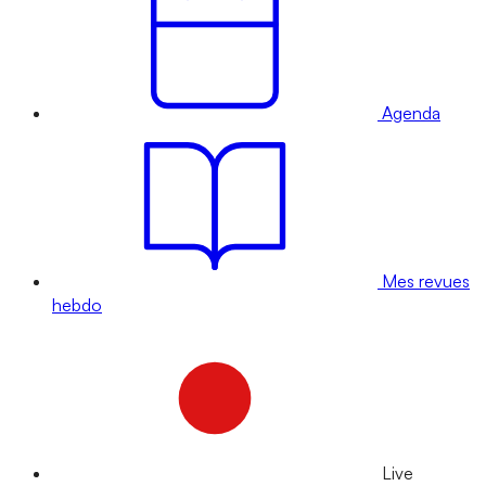
Agenda
Mes revues
hebdo
Live