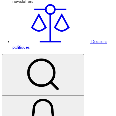
newsletters
Dossiers
politiques