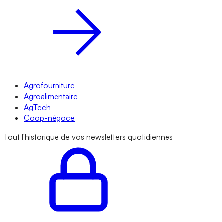
Agrofourniture
Agroalimentaire
AgTech
Coop-négoce
Tout l'historique de vos newsletters quotidiennes