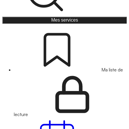
Mes services
Ma liste de
lecture