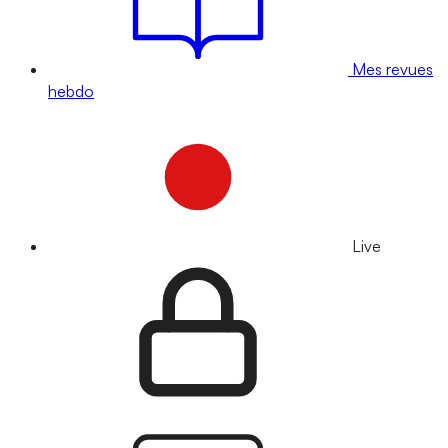
Mes revues
hebdo
Live